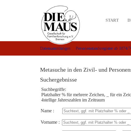
Skip
to
main
START
D
content
Datensammlungen
Personenstandsregister ab 1874/7
Metasuche in den Zivil- und Personen
Suchergebnisse