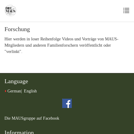
Skip
to
main
To
content
Forschung
nav
Hier werden in loser Reihenfolge Videos und Vorträge von MAUS-
Mitgliedern und anderen Familienforschern veröffentlicht oder
"verlinkt".
Language
German
English
Die MAUSgruppe auf Facebook
Information