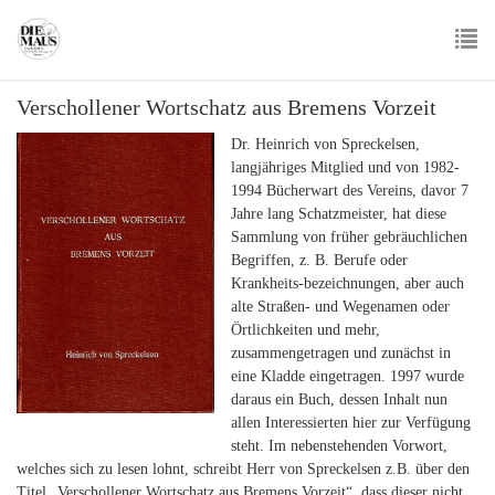
Skip
to
main
To
content
Verschollener Wortschatz aus Bremens Vorzeit
nav
Dr. Heinrich von Spreckelsen,
langjähriges Mitglied und von 1982-
1994 Bücherwart des Vereins, davor 7
Jahre lang Schatzmeister, hat diese
Sammlung von früher gebräuchlichen
Begriffen, z. B. Berufe oder
Krankheits-bezeichnungen, aber auch
alte Straßen- und Wegenamen oder
Örtlichkeiten und mehr,
zusammengetragen und zunächst in
eine Kladde eingetragen. 1997 wurde
daraus ein Buch, dessen Inhalt nun
allen Interessierten hier zur Verfügung
steht. Im nebenstehenden Vorwort,
welches sich zu lesen lohnt, schreibt Herr von Spreckelsen z.B. über den
Titel „Verschollener Wortschatz aus Bremens Vorzeit“, dass dieser nicht