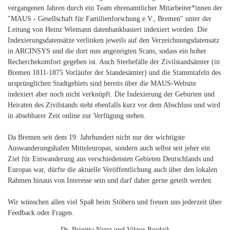
vergangenen Jahren durch ein Team ehrenamtlicher Mitarbeiter*innen der
"MAUS - Gesellschaft für Familienforschung e.V., Bremen" unter der
Leitung von Heinz Wiemann datenbankbasiert indexiert worden. Die
Indexierungsdatensätze verlinken jeweils auf den Verzeichnungsdatensatz
in ARCINSYS und die dort nun angezeigten Scans, sodass ein hoher
Recherchekomfort gegeben ist. Auch Sterbefälle der Zivilstandsämter (in
Bremen 1811-1875 Vorläufer der Standesämter) und die Stammtafeln des
ursprünglichen Stadtgebiets sind bereits über die MAUS-Website
indexiert aber noch nicht verknüpft. Die Indexierung der Geburten und
Heiraten des Zivilstands steht ebenfalls kurz vor dem Abschluss und wird
in absehbarer Zeit online zur Verfügung stehen.
Da Bremen seit dem 19. Jahrhundert nicht nur der wichtigste
Auswanderungshafen Mitteleuropas, sondern auch selbst seit jeher ein
Ziel für Einwanderung aus verschiedensten Gebieten Deutschlands und
Europas war, dürfte die aktuelle Veröffentlichung auch über den lokalen
Rahmen hinaus von Interesse sein und darf daher gerne geteilt werden.
Wir wünschen allen viel Spaß beim Stöbern und freuen uns jederzeit über
Feedback oder Fragen.
Dr. Brigitta Nimz und Viktor Pordzik