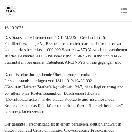
Skip
to
main
To
content
16.10.2023
nav
Das Staatsarchiv Bremen und "DIE MAUS - Gesellschaft für
Familienforschung e.V., Bremen" freuen sich, darüber informieren zu
können, dass heute fast 1.000.000 Scans zu 4.570 Verzeichnungseinheiten
aus den Beständen 4.60/5 Personenstand, 4.60/3 Zivilstand und 4.60/7
Stammtafeln bei unserer Datenbank ARCINSYS online gegangen sind.
Damit ist eine durchgehende Überlieferung bremischer
Personenstandsunterlagen von 1811-1912/1942/1992
(Geburten/Heiraten/Sterbefälle) weltweit, 24/7, ohne Registrierung und
vor allem ohne Kosten zugänglich. Durch einen Klick auf
"Download/Drucken" in der blauen Kopfzeile und anschließendem
Rechtsklick auf das Bild, können die Scans über "Bild speichern unter"
heruntergeladen werden.
Der gesamte Personenstand ist in einem parallelen, deutschlandweit in
dieser Form und Größe einmaligen Crowdsourcing-Projekt in den