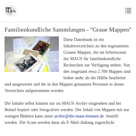
Skip
to
main
To
content
Familienkundliche Sammlungen - "Graue Mappen"
nav
Diese Datenbank ist ein
Inhaltsverzeichnis zu den sogenannten
Grauen Mappen, die im Arbeitsraum
der MAUS für familienkundliche
Recherchen zur Verfügung stehen. Von
den insgesamt etwa 2.700 Mappen sind
bisher mehr als die Hälfte bearbeitet
und ausgewertet und die in den Mappen genannten Personen in dieses
Verzeichnis aufgenommen worden.
Die Inhalte selbst können nur im MAUS-Archiv eingesehen und bei
Bedarf kopiert oder fotografiert werden. Der Inhalt von Mappen mit nur
wenigen Blättern kann unter
archiv@die-maus-bremen.de
bestellt
werden. Die Scans werden dann als E-Mail-Anhang zugeschickt