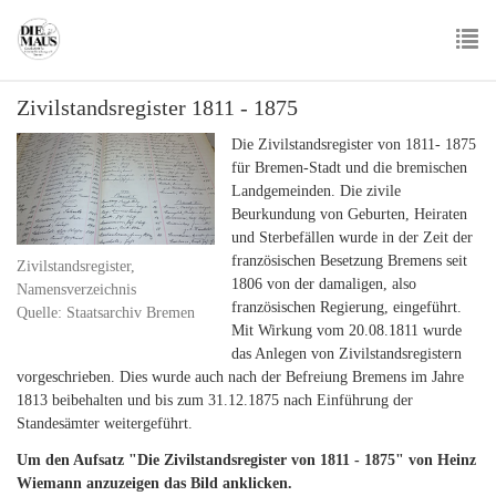
Skip
to
main
To
content
Zivilstandsregister 1811 - 1875
nav
Die Zivilstandsregister von 1811- 1875
für Bremen-Stadt und die bremischen
Landgemeinden. Die zivile
Beurkundung von Geburten, Heiraten
und Sterbefällen wurde in der Zeit der
französischen Besetzung Bremens seit
Zivilstandsregister,
1806 von der damaligen, also
Namensverzeichnis
französischen Regierung, eingeführt.
Quelle: Staatsarchiv Bremen
Mit Wirkung vom 20.08.1811 wurde
das Anlegen von Zivilstandsregistern
vorgeschrieben. Dies wurde auch nach der Befreiung Bremens im Jahre
1813 beibehalten und bis zum 31.12.1875 nach Einführung der
Standesämter weitergeführt.
Um den Aufsatz "Die Zivilstandsregister von 1811 - 1875" von Heinz
Wiemann anzuzeigen das Bild anklicken.