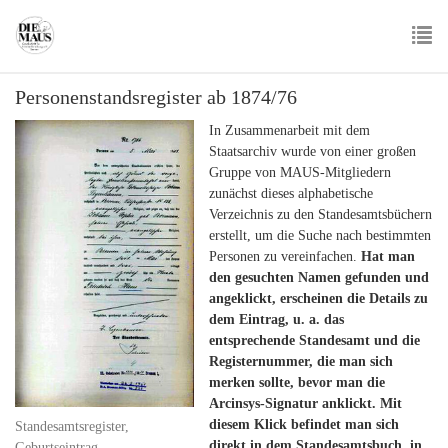
Skip
to
main
To
content
Personenstandsregister ab 1874/76
nav
In Zusammenarbeit mit dem
Staatsarchiv wurde von einer großen
Gruppe von MAUS-Mitgliedern
zunächst dieses alphabetische
Verzeichnis zu den Standesamtsbüchern
erstellt, um die Suche nach bestimmten
Personen zu vereinfachen.
Hat man
den gesuchten Namen gefunden und
angeklickt, erscheinen die Details zu
dem Eintrag, u. a. das
entsprechende Standesamt und die
Registernummer, die man sich
merken sollte, bevor man die
Arcinsys-Signatur anklickt. Mit
diesem Klick befindet man sich
Standesamtsregister,
direkt in dem Standesamtsbuch, in
Geburtseintrag