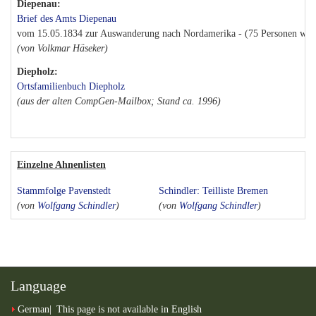
Diepenau:
Brief des Amts Diepenau
vom 15.05.1834 zur Auswanderung nach Nordamerika - (75 Personen wand
(von Volkmar Häseker)
Diepholz:
Ortsfamilienbuch Diepholz
(aus der alten CompGen-Mailbox; Stand ca. 1996)
Einzelne Ahnenlisten
Stammfolge Pavenstedt
Schindler: Teilliste Bremen
(von
Wolfgang Schindler
)
(von
Wolfgang Schindler
)
Language
German
This page is not available in English