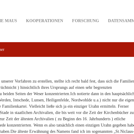
IE MAUS
KOOPERATIONEN
FORSCHUNG
DATENSAM
ser
nserer Vorfahren zu erstellen, stellte ich recht bald fest, dass sich die Familie
chtnicht ) hinsichtlich ihres Ursprungs auf einen sehr begrenzten
 beiden Seiten der Weser konzentrierten.Ich notierte dann in den hauptsächlic
rden, Intschede, Lunsen, Heiligenfelde, Nordwohlde u.a.) nicht nur die eige
 Familienkartei. Vielleicht ließe sich ja ein einziger Urahn ermitteln. Ferner
Stade in staatlichen Archivalien, die bis weit vor die Zeit der Kirchenbücher z
 zur Zeit der ältesten Archivalien ( zu Beginn des 16. Jahrhunderts ) etliche
ede konzentrierten. Wenn es also tatsächlich einen einzigen Urahn gegeben hab
t haben.Die älteste Erwähnung des Namens fand ich im sogenannten „St.Niclaus