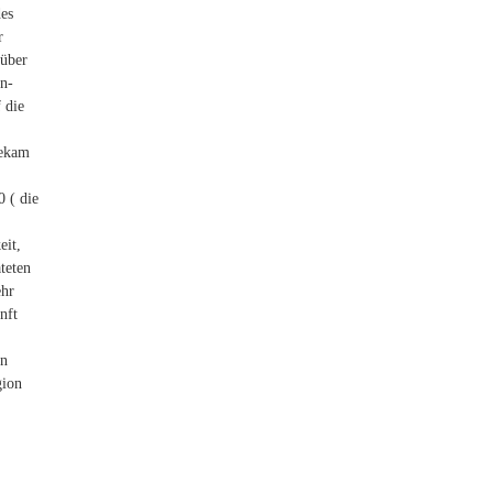
des
r
 über
en-
 die
bekam
 ( die
eit,
teten
ehr
nft
an
gion