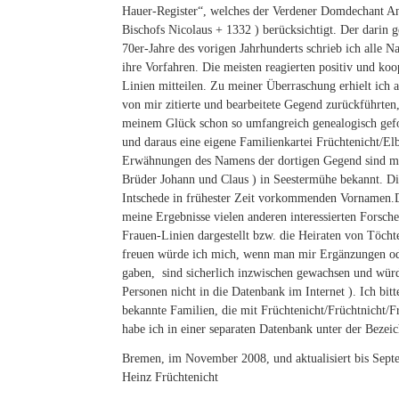
Hauer-Register“, welches der Verdener Domdechant Andr
Bischofs Nicolaus + 1332 ) berücksichtigt. Der darin 
70er-Jahre des vorigen Jahrhunderts schrieb ich alle
ihre Vorfahren. Die meisten reagierten positiv und ko
Linien mitteilen. Zu meiner Überraschung erhielt ich 
von mir zitierte und bearbeitete Gegend zurückführt
meinem Glück schon so umfangreich genealogisch gefo
und daraus eine eigene Familienkartei Früchtenicht/El
Erwähnungen des Namens der dortigen Gegend sind mi
Brüder Johann und Claus ) in Seestermühe bekannt. Die
Intschede in frühester Zeit vorkommenden Vornamen.D
meine Ergebnisse vielen anderen interessierten Forsch
Frauen-Linien dargestellt bzw. die Heiraten von Töchte
freuen würde ich mich, wenn man mir Ergänzungen oder
gaben, sind sicherlich inzwischen gewachsen und würd
Personen nicht in die Datenbank im Internet ). Ich bi
bekannte Familien, die mit Früchtenicht/Früchtnicht/F
habe ich in einer separaten Datenbank unter der Bezei
Bremen, im November 2008, und aktualisiert bis Sept
Heinz Früchtenicht