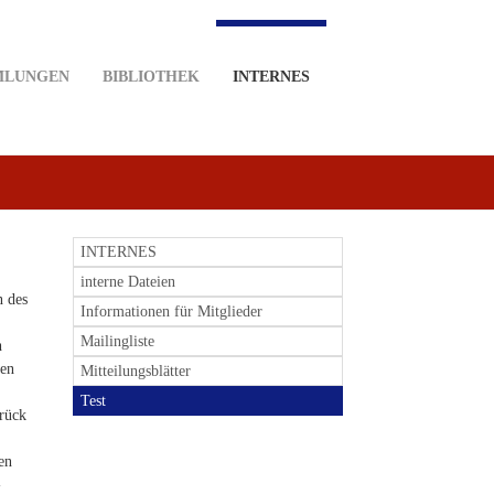
MLUNGEN
BIBLIOTHEK
INTERNES
INTERNES
interne Dateien
n des
Informationen für Mitglieder
Mailingliste
h
nen
Mitteilungsblätter
Test
urück
en
-