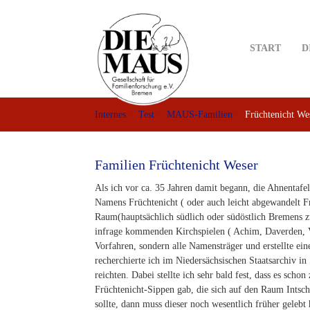
Skip
to
main
START
D
content
Internes
Test
MAUS-Familien
Früchtenicht We
Familien Früchtenicht Weser
Als ich vor ca. 35 Jahren damit begann, die Ahnentafel u
Namens Früchtenicht ( oder auch leicht abgewandelt Frü
Raum(hauptsächlich südlich oder südöstlich Bremens zu
infrage kommenden Kirchspielen ( Achim, Daverden, Ve
Vorfahren, sondern alle Namensträger und erstellte eine
recherchierte ich im Niedersächsischen Staatsarchiv in 
reichten. Dabei stellte ich sehr bald fest, dass es schon
Früchtenicht-Sippen gab, die sich auf den Raum Intsch
sollte, dann muss dieser noch wesentlich früher geleb