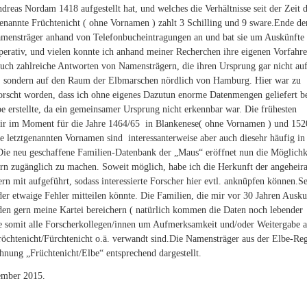
eas Nordam 1418 aufgestellt hat, und welches die Verhältnisse seit der Zeit 
genannte Früchtenicht ( ohne Vornamen ) zahlt 3 Schilling und 9 sware.Ende de
 Namensträger anhand von Telefonbucheintragungen an und bat sie um Auskünfte
operativ, und vielen konnte ich anhand meiner Recherchen ihre eigenen Vorfahr
auch zahlreiche Antworten von Namensträgern, die ihren Ursprung gar nicht auf
en, sondern auf den Raum der Elbmarschen nördlich von Hamburg. Hier war zu
rscht worden, dass ich ohne eigenes Dazutun enorme Datenmengen geliefert 
be erstellte, da ein gemeinsamer Ursprung nicht erkennbar war. Die frühesten
r im Moment für die Jahre 1464/65 in Blankenese( ohne Vornamen ) und 1520
 letztgenannten Vornamen sind interessanterweise aber auch diesehr häufig in
ie neu geschaffene Familien-Datenbank der „Maus“ eröffnet nun die Möglichk
ern zugänglich zu machen. Soweit möglich, habe ich die Herkunft der angeheira
rn mit aufgeführt, sodass interessierte Forscher hier evtl. anknüpfen können.S
 etwaige Fehler mitteilen könnte. Die Familien, die mir vor 30 Jahren Ausku
en gern meine Kartei bereichern ( natürlich kommen die Daten noch lebender
tte somit alle Forscherkollegen/innen um Aufmerksamkeit und/oder Weitergabe 
röchtenicht/Fürchtenicht o.ä. verwandt sind.Die Namensträger aus der Elbe-Re
chnung „Früchtenicht/Elbe“ entsprechend dargestellt.
ember 2015.