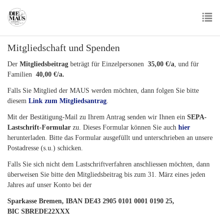
Skip
to
main
To
content
Mitgliedschaft und Spenden
nav
Der
Mitgliedsbeitrag
beträgt für Einzelpersonen
35,00 €/a
, und für
Familien
40,00 €/a.
Falls Sie Mitglied der MAUS werden möchten, dann folgen Sie bitte
diesem
Link zum Mitgliedsantrag
.
Mit der Bestätigung-Mail zu Ihrem Antrag senden wir Ihnen ein
SEPA-
Lastschrift-Formular
zu. Dieses Formular können Sie auch
hier
herunterladen. Bitte das Formular ausgefüllt und unterschrieben an unsere
Postadresse (s.u.) schicken.
Falls Sie sich nicht dem Lastschriftverfahren anschliessen möchten, dann
überweisen Sie bitte den Mitgliedsbeitrag bis zum 31. März eines jeden
Jahres auf unser Konto bei der
Sparkasse Bremen, IBAN DE43 2905 0101 0001 0190 25,
BIC SBREDE22XXX