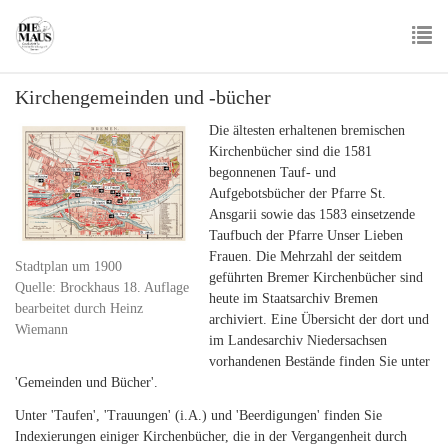
Skip
to
main
To
content
Kirchengemeinden und -bücher
nav
Die ältesten erhaltenen bremischen
Kirchenbücher sind die 1581
begonnenen Tauf- und
Aufgebotsbücher der Pfarre St.
Ansgarii sowie das 1583 einsetzende
Taufbuch der Pfarre Unser Lieben
Frauen. Die Mehrzahl der seitdem
Stadtplan um 1900
geführten Bremer Kirchenbücher sind
Quelle: Brockhaus 18. Auflage
heute im Staatsarchiv Bremen
bearbeitet durch Heinz
archiviert. Eine Übersicht der dort und
Wiemann
im Landesarchiv Niedersachsen
vorhandenen Bestände finden Sie unter
'Gemeinden und Bücher'.
Unter 'Taufen', 'Trauungen' (i.A.) und 'Beerdigungen' finden Sie
Indexierungen einiger Kirchenbücher, die in der Vergangenheit durch