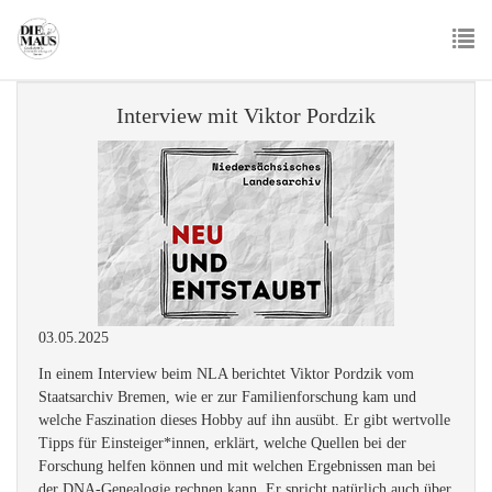
Skip
to
main
To
content
nav
Interview mit Viktor Pordzik
03.05.2025
In einem Interview beim NLA berichtet Viktor Pordzik vom
Staatsarchiv Bremen, wie er zur Familienforschung kam und
welche Faszination dieses Hobby auf ihn ausübt. Er gibt wertvolle
Tipps für Einsteiger*innen, erklärt, welche Quellen bei der
Forschung helfen können und mit welchen Ergebnissen man bei
der DNA-Genealogie rechnen kann. Er spricht natürlich auch über