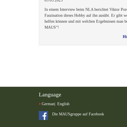
03.05.2025
In einem Interview beim NLA berichtet Viktor Por
Faszination dieses Hobby auf ihn ausübt. Er gibt w
helfen können und mit welchen Ergebnissen man be
MAUS“!
Hö
Language
German
English
Die MAUSgruppe auf Facebook