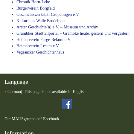
Chronik Horn-Lehe
Bürgerverein Borgfeld
Geschichtswerkstatt Gröpelingen e.V.
Kulturhaus Walle Brodelpott
Arster Geschichte(n) e.V. – Museum und Archiv
Grambker Stadtteilportal – Grambke heute, gestern und vorgestern
Heimatverein Farge-Rekum e.V.
Heimatverein Lesum e.V.
Vegesacker Geschichtenhaus
Language
German
This page is not available in English
Die MAUSgruppe auf Facebook
Information