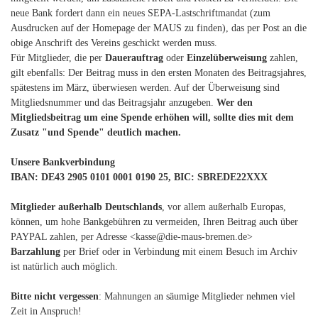
neue Bank fordert dann ein neues SEPA-Lastschriftmandat (zum
Ausdrucken auf der Homepage der MAUS zu finden), das per Post an die
obige Anschrift des Vereins geschickt werden muss.
Für Mitglieder, die per
Dauerauftrag
oder
Einzelüberweisung
zahlen,
gilt ebenfalls: Der Beitrag muss in den ersten Monaten des Beitragsjahres,
spätestens im März, überwiesen werden. Auf der Überweisung sind
Mitgliedsnummer und das Beitragsjahr anzugeben.
Wer den
Mitgliedsbeitrag um eine Spende erhöhen will, sollte dies mit dem
Zusatz "und Spende" deutlich machen.
Unsere Bankverbindung
IBAN: DE43 2905 0101 0001 0190 25, BIC: SBREDE22XXX
Mitglieder außerhalb Deutschlands
, vor allem außerhalb Europas,
können, um hohe Bankgebühren zu vermeiden, Ihren Beitrag auch über
PAYPAL zahlen, per Adresse <kasse@die-maus-bremen.de>
Barzahlung
per Brief oder in Verbindung mit einem Besuch im Archiv
ist natürlich auch möglich.
Bitte nicht vergessen
: Mahnungen an säumige Mitglieder nehmen viel
Zeit in Anspruch!