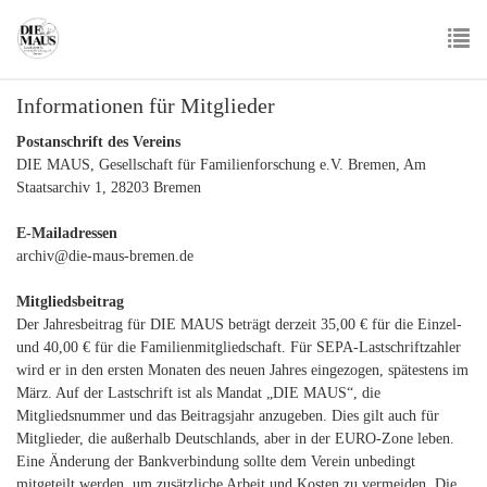
Skip
to
main
To
content
Informationen für Mitglieder
nav
Postanschrift des Vereins
DIE MAUS, Gesellschaft für Familienforschung e.V. Bremen, Am
Staatsarchiv 1, 28203 Bremen
E-Mailadressen
archiv@die-maus-bremen.de
Mitgliedsbeitrag
Der Jahresbeitrag für DIE MAUS beträgt derzeit 35,00 € für die Einzel-
und 40,00 € für die Familienmitgliedschaft. Für SEPA-Lastschriftzahler
wird er in den ersten Monaten des neuen Jahres eingezogen, spätestens im
März. Auf der Lastschrift ist als Mandat „DIE MAUS“, die
Mitgliedsnummer und das Beitragsjahr anzugeben. Dies gilt auch für
Mitglieder, die außerhalb Deutschlands, aber in der EURO-Zone leben.
Eine Änderung der Bankverbindung sollte dem Verein unbedingt
mitgeteilt werden, um zusätzliche Arbeit und Kosten zu vermeiden. Die