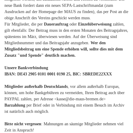
neue Bank fordert dann ein neues SEPA-Lastschriftmandat (zum
Ausdrucken auf der Homepage der MAUS zu finden), das per Post an die
obige Anschrift des Vereins geschickt werden muss.
Für Mitglieder, die per
Dauerauftrag
oder
Einzelüberweisung
zahlen,
gilt ebenfalls: Der Beitrag muss in den ersten Monaten des Beitragsjahres,
spätestens im März, überwiesen werden. Auf der Überweisung sind
Mitgliedsnummer und das Beitragsjahr anzugeben.
Wer den
Mitgliedsbeitrag um eine Spende erhöhen will, sollte dies mit dem
Zusatz "und Spende" deutlich machen.
Unsere Bankverbindung
IBAN: DE43 2905 0101 0001 0190 25, BIC: SBREDE22XXX
Mitglieder außerhalb Deutschlands
, vor allem außerhalb Europas,
können, um hohe Bankgebühren zu vermeiden, Ihren Beitrag auch über
PAYPAL zahlen, per Adresse <kasse@die-maus-bremen.de>
Barzahlung
per Brief oder in Verbindung mit einem Besuch im Archiv
ist natürlich auch möglich.
Bitte nicht vergessen
: Mahnungen an säumige Mitglieder nehmen viel
Zeit in Anspruch!