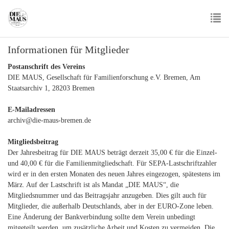
Skip
to
main
To
content
Informationen für Mitglieder
nav
Postanschrift des Vereins
DIE MAUS, Gesellschaft für Familienforschung e.V. Bremen, Am
Staatsarchiv 1, 28203 Bremen
E-Mailadressen
archiv@die-maus-bremen.de
Mitgliedsbeitrag
Der Jahresbeitrag für DIE MAUS beträgt derzeit 35,00 € für die Einzel-
und 40,00 € für die Familienmitgliedschaft. Für SEPA-Lastschriftzahler
wird er in den ersten Monaten des neuen Jahres eingezogen, spätestens im
März. Auf der Lastschrift ist als Mandat „DIE MAUS“, die
Mitgliedsnummer und das Beitragsjahr anzugeben. Dies gilt auch für
Mitglieder, die außerhalb Deutschlands, aber in der EURO-Zone leben.
Eine Änderung der Bankverbindung sollte dem Verein unbedingt
mitgeteilt werden, um zusätzliche Arbeit und Kosten zu vermeiden. Die