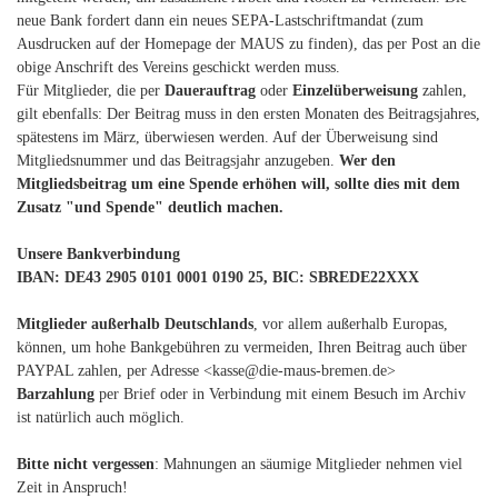
neue Bank fordert dann ein neues SEPA-Lastschriftmandat (zum
Ausdrucken auf der Homepage der MAUS zu finden), das per Post an die
obige Anschrift des Vereins geschickt werden muss.
Für Mitglieder, die per
Dauerauftrag
oder
Einzelüberweisung
zahlen,
gilt ebenfalls: Der Beitrag muss in den ersten Monaten des Beitragsjahres,
spätestens im März, überwiesen werden. Auf der Überweisung sind
Mitgliedsnummer und das Beitragsjahr anzugeben.
Wer den
Mitgliedsbeitrag um eine Spende erhöhen will, sollte dies mit dem
Zusatz "und Spende" deutlich machen.
Unsere Bankverbindung
IBAN: DE43 2905 0101 0001 0190 25, BIC: SBREDE22XXX
Mitglieder außerhalb Deutschlands
, vor allem außerhalb Europas,
können, um hohe Bankgebühren zu vermeiden, Ihren Beitrag auch über
PAYPAL zahlen, per Adresse <kasse@die-maus-bremen.de>
Barzahlung
per Brief oder in Verbindung mit einem Besuch im Archiv
ist natürlich auch möglich.
Bitte nicht vergessen
: Mahnungen an säumige Mitglieder nehmen viel
Zeit in Anspruch!