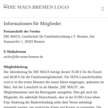
Skip
to
main
To
content
Informationen für Mitglieder
na
Postanschrift des Vereins
DIE MAUS, Gesellschaft für Familienforschung e.V. Bremen, Am
Staatsarchiv 1, 28203 Bremen
E-Mailadressen
archiv@die-maus-bremen.de
Mitgliedsbeitrag
Der Jahresbeitrag für DIE MAUS beträgt derzeit 35,00 € für die Einzel-
und 40,00 € für die Familienmitgliedschaft. Für SEPA-Lastschriftzahler
wird er in den ersten Monaten des neuen Jahres eingezogen, spätestens im
März. Auf der Lastschrift ist als Mandat „DIE MAUS“, die
Mitgliedsnummer und das Beitragsjahr anzugeben. Dies gilt auch für
Mitglieder, die außerhalb Deutschlands, aber in der EURO-Zone leben.
Eine Änderung der Bankverbindung sollte dem Verein unbedingt
mitgeteilt werden, um zusätzliche Arbeit und Kosten zu vermeiden. Die