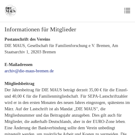
Skip
to
main
To
content
Informationen für Mitglieder
nav
Postanschrift des Vereins
DIE MAUS, Gesellschaft für Familienforschung e.V. Bremen, Am
Staatsarchiv 1, 28203 Bremen
E-Mailadressen
archiv@die-maus-bremen.de
Mitgliedsbeitrag
Der Jahresbeitrag für DIE MAUS beträgt derzeit 35,00 € für die Einzel-
und 40,00 € für die Familienmitgliedschaft. Für SEPA-Lastschriftzahler
wird er in den ersten Monaten des neuen Jahres eingezogen, spätestens im
März. Auf der Lastschrift ist als Mandat „DIE MAUS“, die
Mitgliedsnummer und das Beitragsjahr anzugeben. Dies gilt auch für
Mitglieder, die außerhalb Deutschlands, aber in der EURO-Zone leben.
Eine Änderung der Bankverbindung sollte dem Verein unbedingt
mitgeteilt werden, um zusätzliche Arbeit und Kosten zu vermeiden. Die