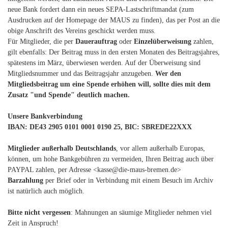
neue Bank fordert dann ein neues SEPA-Lastschriftmandat (zum
Ausdrucken auf der Homepage der MAUS zu finden), das per Post an die
obige Anschrift des Vereins geschickt werden muss.
Für Mitglieder, die per
Dauerauftrag
oder
Einzelüberweisung
zahlen,
gilt ebenfalls: Der Beitrag muss in den ersten Monaten des Beitragsjahres,
spätestens im März, überwiesen werden. Auf der Überweisung sind
Mitgliedsnummer und das Beitragsjahr anzugeben.
Wer den
Mitgliedsbeitrag um eine Spende erhöhen will, sollte dies mit dem
Zusatz "und Spende" deutlich machen.
Unsere Bankverbindung
IBAN: DE43 2905 0101 0001 0190 25, BIC: SBREDE22XXX
Mitglieder außerhalb Deutschlands
, vor allem außerhalb Europas,
können, um hohe Bankgebühren zu vermeiden, Ihren Beitrag auch über
PAYPAL zahlen, per Adresse <kasse@die-maus-bremen.de>
Barzahlung
per Brief oder in Verbindung mit einem Besuch im Archiv
ist natürlich auch möglich.
Bitte nicht vergessen
: Mahnungen an säumige Mitglieder nehmen viel
Zeit in Anspruch!