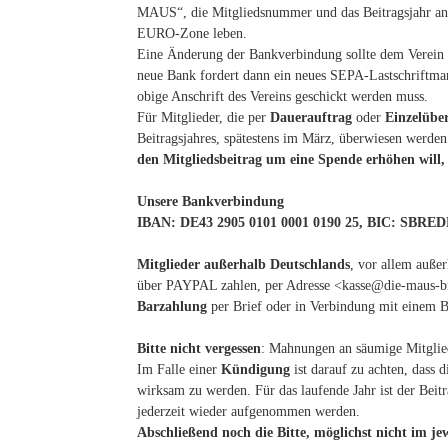
MAUS“, die Mitgliedsnummer und das Beitragsjahr anzu
EURO-Zone leben.
Eine Änderung der Bankverbindung sollte dem Verein u
neue Bank fordert dann ein neues SEPA-Lastschriftma
obige Anschrift des Vereins geschickt werden muss.
Für Mitglieder, die per
Dauerauftrag
oder
Einzelübe
Beitragsjahres, spätestens im März, überwiesen werd
den Mitgliedsbeitrag um eine Spende erhöhen will,
Unsere Bankverbindung
IBAN: DE43 2905 0101 0001 0190 25, BIC: SBR
Mitglieder außerhalb Deutschlands
, vor allem auße
über PAYPAL zahlen, per Adresse <kasse@die-maus-
Barzahlung
per Brief oder in Verbindung mit einem B
Bitte nicht vergessen
: Mahnungen an säumige Mitglie
Im Falle einer
Kündigung
ist darauf zu achten, dass 
wirksam zu werden. Für das laufende Jahr ist der Beit
jederzeit wieder aufgenommen werden.
Abschließend noch die Bitte, möglichst nicht im je