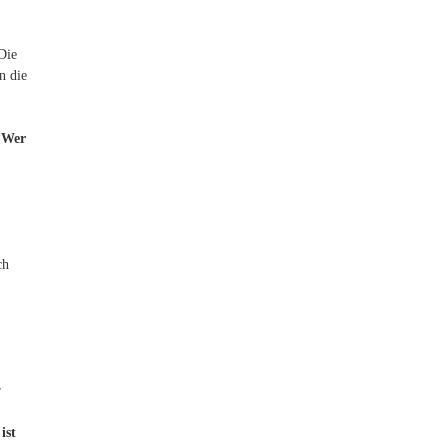
Die
n die
.
Wer
ch
r
ist