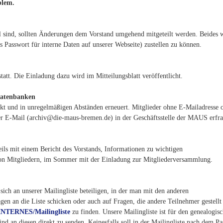
blem.
l sind, sollten Änderungen dem Vorstand umgehend mitgeteilt werden. Beides 
s Passwort für interne Daten auf unserer Webseite) zustellen zu können.
att. Die Einladung dazu wird im Mitteilungsblatt veröffentlicht.
Datenbanken
kt und in unregelmäßigen Abständen erneuert. Mitglieder ohne E-Mailadresse 
per E-Mail (archiv@die-maus-bremen.de) in der Geschäftsstelle der MAUS erfr
eils mit einem Bericht des Vorstands, Informationen zu wichtigen
 von Mitgliedern, im Sommer mit der Einladung zur Mitgliederversammlung.
sich an unserer Mailingliste beteiligen, in der man mit den anderen
n an die Liste schicken oder auch auf Fragen, die andere Teilnehmer gestellt
INTERNES/Mailingliste
zu finden. Unsere Mailingliste ist für den genealogis
ind an diesen direkt zu senden. Keinesfalls soll in der Mailingliste nach dem P