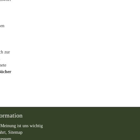
den
ch zur
n
nete
Bücher
formation
 Meinung ist uns wichtig
ahrt,
Sitemap
ressum