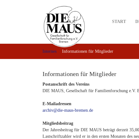
Skip
to
main
START
D
content
Internes
Informationen für Mitglieder
Informationen für Mitglieder
Postanschrift des Vereins
DIE MAUS, Gesellschaft für Familienforschung e.V. 
E-Mailadressen
archiv@die-maus-bremen.de
Mitgliedsbeitrag
Der Jahresbeitrag für DIE MAUS beträgt derzeit 35,00
Lastschriftzahler wird er in den ersten Monaten des ne