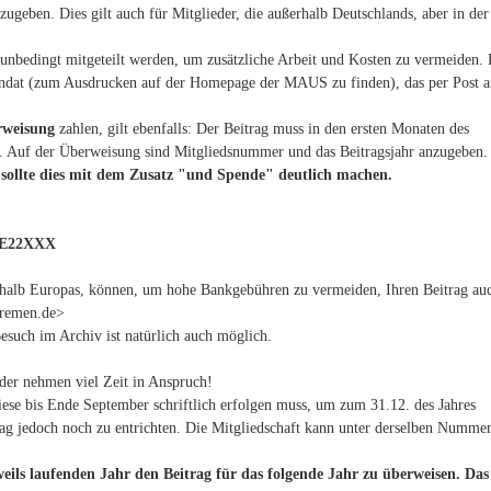
geben. Dies gilt auch für Mitglieder, die außerhalb Deutschlands, aber in der
nbedingt mitgeteilt werden, um zusätzliche Arbeit und Kosten zu vermeiden. 
ndat (zum Ausdrucken auf der Homepage der MAUS zu finden), das per Post a
rweisung
zahlen, gilt ebenfalls: Der Beitrag muss in den ersten Monaten des
en. Auf der Überweisung sind Mitgliedsnummer und das Beitragsjahr anzugeben
 sollte dies mit dem Zusatz "und Spende" deutlich machen.
EDE22XXX
rhalb Europas, können, um hohe Bankgebühren zu vermeiden, Ihren Beitrag au
bremen.de>
esuch im Archiv ist natürlich auch möglich.
der nehmen viel Zeit in Anspruch!
diese bis Ende September schriftlich erfolgen muss, um zum 31.12. des Jahres
rag jedoch noch zu entrichten. Die Mitgliedschaft kann unter derselben Numme
weils laufenden Jahr den Beitrag für das folgende Jahr zu überweisen. Das 