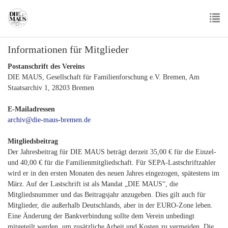
Skip
to
main
To
content
Informationen für Mitglieder
nav
Postanschrift des Vereins
DIE MAUS, Gesellschaft für Familienforschung e.V. Bremen, Am
Staatsarchiv 1, 28203 Bremen
E-Mailadressen
archiv@die-maus-bremen.de
Mitgliedsbeitrag
Der Jahresbeitrag für DIE MAUS beträgt derzeit 35,00 € für die Einzel-
und 40,00 € für die Familienmitgliedschaft. Für SEPA-Lastschriftzahler
wird er in den ersten Monaten des neuen Jahres eingezogen, spätestens im
März. Auf der Lastschrift ist als Mandat „DIE MAUS“, die
Mitgliedsnummer und das Beitragsjahr anzugeben. Dies gilt auch für
Mitglieder, die außerhalb Deutschlands, aber in der EURO-Zone leben.
Eine Änderung der Bankverbindung sollte dem Verein unbedingt
mitgeteilt werden, um zusätzliche Arbeit und Kosten zu vermeiden. Die