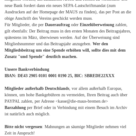
neue Bank fordert dann ein neues SEPA-Lastschriftmandat (zum
Ausdrucken auf der Homepage der MAUS zu finden), das per Post an die
obige Anschrift des Vereins geschickt werden muss.
Für Mitglieder, die per
Dauerauftrag
oder
Einzelüberweisung
zahlen,
gilt ebenfalls: Der Beitrag muss in den ersten Monaten des Beitragsjahres,
spätestens im März, überwiesen werden. Auf der Überweisung sind
Mitgliedsnummer und das Beitragsjahr anzugeben.
Wer den
Mitgliedsbeitrag um eine Spende erhöhen will, sollte dies mit dem
Zusatz "und Spende" deutlich machen.
Unsere Bankverbindung
IBAN: DE43 2905 0101 0001 0190 25, BIC: SBREDE22XXX
Mitglieder außerhalb Deutschlands
, vor allem außerhalb Europas,
können, um hohe Bankgebühren zu vermeiden, Ihren Beitrag auch über
PAYPAL zahlen, per Adresse <kasse@die-maus-bremen.de>
Barzahlung
per Brief oder in Verbindung mit einem Besuch im Archiv
ist natürlich auch möglich.
Bitte nicht vergessen
: Mahnungen an säumige Mitglieder nehmen viel
Zeit in Anspruch!