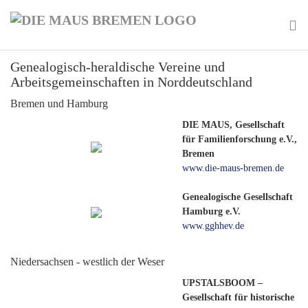
Skip
to
main
To
content
Genealogisch-heraldische Vereine und
na
Arbeitsgemeinschaften in Norddeutschland
Bremen und Hamburg
DIE MAUS, Gesellschaft
für Familienforschung e.V.,
Bremen
www.die-maus-bremen.de
Genealogische Gesellschaft
Hamburg e.V.
www.gghhev.de
Niedersachsen - westlich der Weser
UPSTALSBOOM –
Gesellschaft für historische