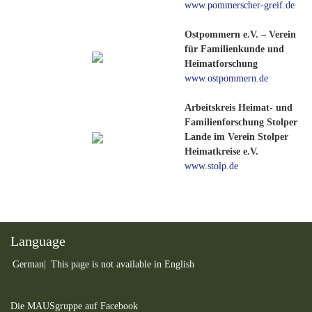
www.pommerscher-greif.de
Ostpommern e.V. – Verein
für Familienkunde und
Heimatforschung
www.ostpommern.de
Arbeitskreis Heimat- und
Familienforschung Stolper
Lande im Verein Stolper
Heimatkreise e.V.
www.stolp.de
Language
German
This page is not available in English
Die MAUSgruppe auf Facebook