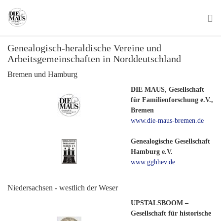
Skip
to
main
To
content
Genealogisch-heraldische Vereine und
na
Arbeitsgemeinschaften in Norddeutschland
Bremen und Hamburg
DIE MAUS, Gesellschaft
für Familienforschung e.V.,
Bremen
www.die-maus-bremen.de
Genealogische Gesellschaft
Hamburg e.V.
www.gghhev.de
Niedersachsen - westlich der Weser
UPSTALSBOOM –
Gesellschaft für historische