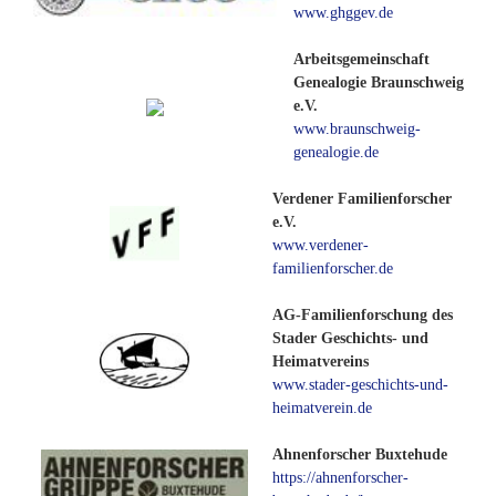
www.ghggev.de
Arbeitsgemeinschaft
Genealogie Braunschweig
e.V.
www.braunschweig-
genealogie.de
Verdener Familienforscher
e.V.
www.verdener-
familienforscher.de
AG-Familienforschung des
Stader Geschichts- und
Heimatvereins
www.stader-geschichts-und-
heimatverein.de
Ahnenforscher Buxtehude
https://ahnenforscher-