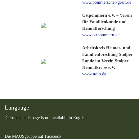
www.pommerscher-greif.de
Ostpommern e.V. – Verein
für Familienkunde und
Heimatforschung
www.ostpommern.de
Arbeitskreis Heimat- und
Familienforschung Stolper
Lande im Verein Stolper
Heimatkreise e.V.
www.stolp.de
Language
German
This page is not available in English
Die MAUSgruppe auf Facebook