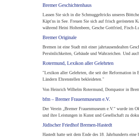
Bremer Geschichtenhaus
Lassen Sie sich in die Schmuggeltricks unseres Böttc
Käpt'ns in See. Freuen Sie sich auf frisch gerösteten
während Heini Holtenbeen, Gesche Gottfried, Fisch-Lu
Bremer Originale
Bremen ist eine Stadt mit einer jahrtausendealten Ges
Persönlichkeiten, Gebäude und Wahrzeichen. Und auch z
Rotermund, Lexikon aller Gelehrten
"Lexikon aller Gelehrten, die seit der Reformation in
Ländern Ehrenstellen bekleideten."
Von Heinrich Wilhelm Rotermund, Dompastor in Bre
bfm – Bremer Frauenmuseum e.V.
Der Verein „Bremer Frauenmuseum e.V.“ wurde im Ok
und ihre Leistungen in Kunst und Gesellschaft zu dokum
Jüdischer Friedhof Bremen-Hastedt
Hastedt hatte seit dem Ende des 18. Jahrhunderts eine