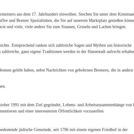
hermeisters aus dem 17. Jahrhundert einweihen. Stechen Sie unter dem Komman
 Kaffee und Bremer Spezialitäten, die Sie auf unserem Marktplatz genießen könn
cie und viele, viele andere Sie zum Staunen, Gruseln und Lachen bringen.
chichte. Entsprechend ranken sich zahlreiche Sagen und Mythen um historische
ahlreiche, ganz eigene Traditionen werden in der Hansestadt aufrecht erhalte
 Bremen gelebt haben, nebst Nachrichten von gebohrnen Bremern, die in andern
men.
tober 1991 mit dem Ziel gegründet, Lebens- und Arbeitszusammenhänge von 
entieren und einer interessierten Öffentlichkeit vorzustellen.
 bedeutende jüdische Gemeinde, seit 1796 mit einem eigenen Friedhof in der