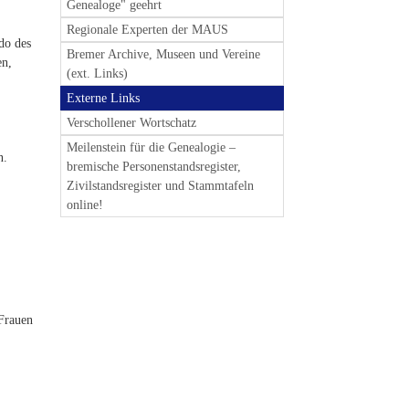
Genealoge" geehrt
Regionale Experten der MAUS
do des
Bremer Archive, Museen und Vereine
en,
(ext. Links)
Externe Links
Verschollener Wortschatz
Meilenstein für die Genealogie –
n.
bremische Personenstandsregister,
Zivilstandsregister und Stammtafeln
online!
Frauen