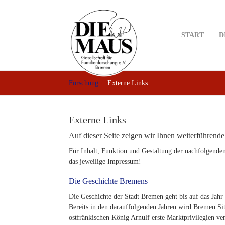
Skip
to
main
START
D
content
Forschung
Externe Links
Externe Links
Auf dieser Seite zeigen wir Ihnen weiterführend
Für Inhalt, Funktion und Gestaltung der nachfolgenden
das jeweilige Impressum!
Die Geschichte Bremens
Die Geschichte der Stadt Bremen geht bis auf das Jah
Bereits in den darauffolgenden Jahren wird Bremen S
ostfränkischen König Arnulf erste Marktprivilegien ve