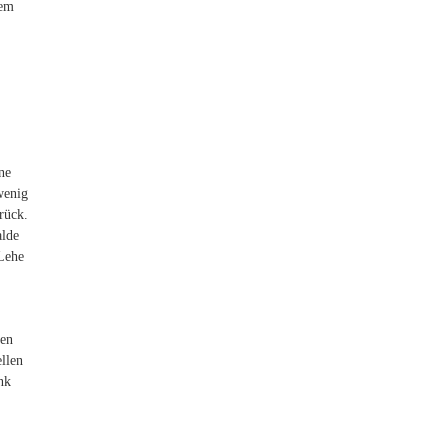
dem
ne
wenig
rück.
alde
 Lehe
hen
llen
nk