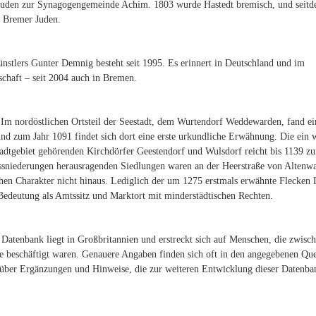
r Juden zur Synagogengemeinde Achim. 1803 wurde Hastedt bremisch, und seit
e Bremer Juden.
ünstlers Gunter Demnig besteht seit 1995. Es erinnert in Deutschland und im
chaft – seit 2004 auch in Bremen.
. Im nordöstlichen Ortsteil der Seestadt, dem Wurtendorf Weddewarden, fand ei
und zum Jahr 1091 findet sich dort eine erste urkundliche Erwähnung. Die ein 
tadtgebiet gehörenden Kirchdörfer Geestendorf und Wulsdorf reicht bis 1139 zu
ussniederungen herausragenden Siedlungen waren an der Heerstraße von Altenw
hen Charakter nicht hinaus. Lediglich der um 1275 erstmals erwähnte Flecken
Bedeutung als Amtssitz und Marktort mit minderstädtischen Rechten.
Datenbank liegt in Großbritannien und erstreckt sich auf Menschen, die zwisc
 beschäftigt waren. Genauere Angaben finden sich oft in den angegebenen Que
 über Ergänzungen und Hinweise, die zur weiteren Entwicklung dieser Datenba