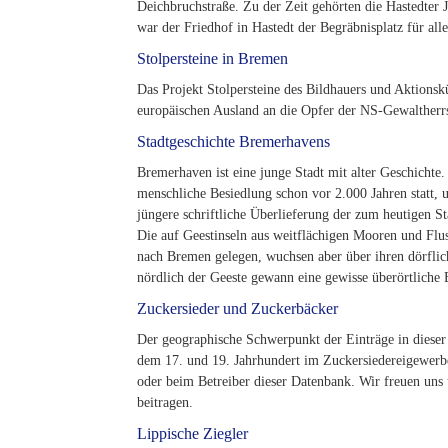
Deichbruchstraße. Zu der Zeit gehörten die Hastedte
war der Friedhof in Hastedt der Begräbnisplatz für all
Stolpersteine in Bremen
Das Projekt Stolpersteine des Bildhauers und Aktionsk
europäischen Ausland an die Opfer der NS-Gewaltherrs
Stadtgeschichte Bremerhavens
Bremerhaven ist eine junge Stadt mit alter Geschichte
menschliche Besiedlung schon vor 2.000 Jahren statt, 
jüngere schriftliche Überlieferung der zum heutigen S
Die auf Geestinseln aus weitflächigen Mooren und Fl
nach Bremen gelegen, wuchsen aber über ihren dörflic
nördlich der Geeste gewann eine gewisse überörtliche 
Zuckersieder und Zuckerbäcker
Der geographische Schwerpunkt der Einträge in dieser 
dem 17. und 19. Jahrhundert im Zuckersiedereigewerbe
oder beim Betreiber dieser Datenbank. Wir freuen uns
beitragen.
Lippische Ziegler