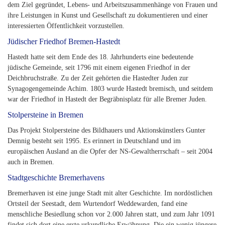
dem Ziel gegründet, Lebens- und Arbeitszusammenhänge von Frauen und
ihre Leistungen in Kunst und Gesellschaft zu dokumentieren und einer
interessierten Öffentlichkeit vorzustellen.
Jüdischer Friedhof Bremen-Hastedt
Hastedt hatte seit dem Ende des 18. Jahrhunderts eine bedeutende
jüdische Gemeinde, seit 1796 mit einem eigenen Friedhof in der
Deichbruchstraße. Zu der Zeit gehörten die Hastedter Juden zur
Synagogengemeinde Achim. 1803 wurde Hastedt bremisch, und seitdem
war der Friedhof in Hastedt der Begräbnisplatz für alle Bremer Juden.
Stolpersteine in Bremen
Das Projekt Stolpersteine des Bildhauers und Aktionskünstlers Gunter
Demnig besteht seit 1995. Es erinnert in Deutschland und im
europäischen Ausland an die Opfer der NS-Gewaltherrschaft – seit 2004
auch in Bremen.
Stadtgeschichte Bremerhavens
Bremerhaven ist eine junge Stadt mit alter Geschichte. Im nordöstlichen
Ortsteil der Seestadt, dem Wurtendorf Weddewarden, fand eine
menschliche Besiedlung schon vor 2.000 Jahren statt, und zum Jahr 1091
findet sich dort eine erste urkundliche Erwähnung. Die ein wenig jüngere