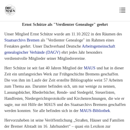
Skip
to
main
To
content
Ernst Schütze als "Verdienter Genealoge" geehrt
nav
Unser Mitglied Ernst Schütze wurde am 11.10.2022 in den Räumen des
Staatsarchivs Bremen
als "Verdienter Genealoge" im Rahmen eines
Festaktes geehrt. Unser Dachverband Deutsche
Arbeitsgemeinschaft
genealogischer Verbände (DAGV)
ehrt jedes Jahr besonders
verdienstvolle Mitglieder seiner Mitgliedsvereine.
Herr Schütze ist seit fast 40 Jahren Mitglied der
MAUS
und hat in dieser
Zeit ein umfangreiches Werk zur Frühgeschichte Bremens geschaffen.
Die von ihm im Laufe der Zeit erstellte Bibliographie weist 57 Arbeiten
zum Thema aus. Darunter befinden sich, um nur wenige zu nennen,
Lassungsbücher, Rhederbücher, Rende- und Stedegeld, Steuerlisten,
Handfesten, Niedergerichtsprotokolle und Kirchen­rechnungen, die wie er
sagte, nur mit Hilfe der MAUS und des Staatsarchivs Bremens geschaffen
werden konnten. Sie alle befinden sich in der
MAUS-Bibliothek
.
Hervorzuheben ist seine Veröffentlichung „Straßen, Häuser und Familien
der Bremer Altstadt im 16. Jahrhundert“ – quasi ein Lexikon zur