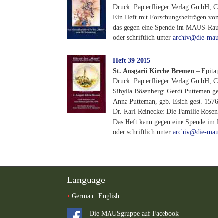
Druck: Papierflieger Verlag GmbH, Cl
Ein Heft mit Forschungsbeiträgen von
das gegen eine Spende im MAUS-Ra
oder schriftlich unter
archiv@die-mau
Heft 39 2015
St. Ansgarii Kirche Bremen
– Epita
Druck: Papierflieger Verlag GmbH, Cl
Sibylla Bösenberg: Gerdt Putteman ge
Anna Putteman, geb. Esich gest. 1576
Dr. Karl Reinecke: Die Familie Rosen
Das Heft kann gegen eine Spende 
oder schriftlich unter
archiv@die-mau
Language
German
English
Die MAUSgruppe auf Facebook