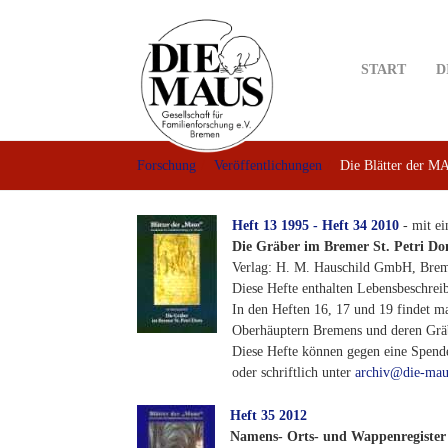
Skip
to
main
START
D
content
Forschung
Veröffentlichungen
Die Blätter der M
Heft 13 1995 - Heft 34 2010
- mit e
Die Gräber im Bremer St. Petri D
Verlag: H. M. Hauschild GmbH, Bre
Diese Hefte enthalten Lebensbeschre
In den Heften 16, 17 und 19 findet m
Oberhäuptern Bremens und deren Grä
Diese Hefte können gegen eine Spe
oder schriftlich unter
archiv@die-mau
Heft 35 2012
Namens- Orts- und Wappenregister 