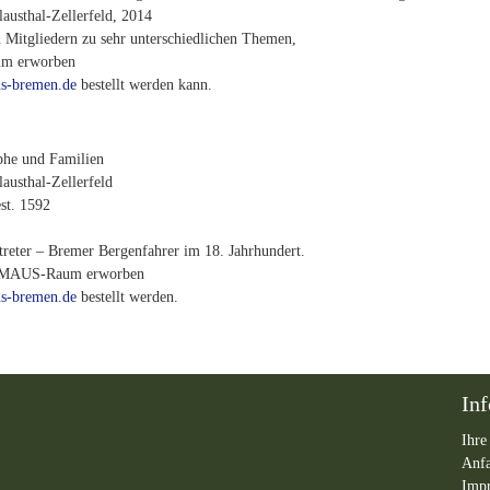
austhal-Zellerfeld, 2014
 Mitgliedern zu sehr unterschiedlichen Themen,
um erworben
s-bremen.de
bestellt werden kann.
phe und Familien
austhal-Zellerfeld
st. 1592
treter – Bremer Bergenfahrer im 18. Jahrhundert.
im MAUS-Raum erworben
s-bremen.de
bestellt werden.
In
Ihre
Anf
Imp