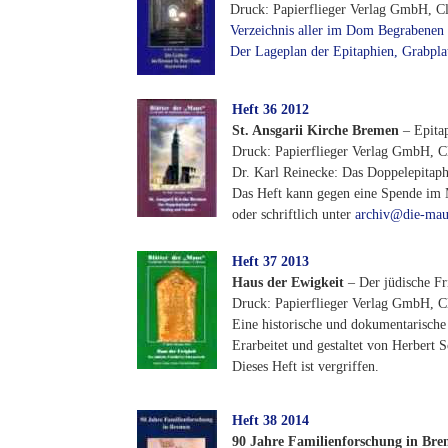
Druck: Papierflieger Verlag GmbH, Cl
Verzeichnis aller im Dom Begrabenen
Der Lageplan der Epitaphien, Grabpl
Heft 36 2012
St. Ansgarii Kirche Bremen
– Epita
Druck: Papierflieger Verlag GmbH, Cl
Dr. Karl Reinecke: Das Doppelepitap
Das Heft kann gegen eine Spende 
oder schriftlich unter
archiv@die-mau
Heft 37 2013
Haus der Ewigkeit
– Der jüdische F
Druck: Papierflieger Verlag GmbH, Cl
Eine historische und dokumentarische
Erarbeitet und gestaltet von Herbert
Dieses Heft ist vergriffen.
Heft 38 2014
90 Jahre Familienforschung in Br