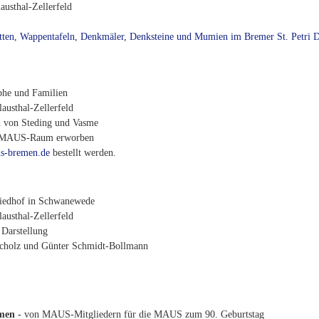
austhal-Zellerfeld
atten, Wappentafeln, Denkmäler, Denksteine und Mumien im Bremer St. Petri
phe und Familien
austhal-Zellerfeld
h von Steding und Vasme
im MAUS-Raum erworben
s-bremen.de
bestellt werden.
riedhof in Schwanewede
austhal-Zellerfeld
 Darstellung
 Scholz und Günter Schmidt-Bollmann
emen -
von MAUS-Mitgliedern für die MAUS zum 90. Geburtstag