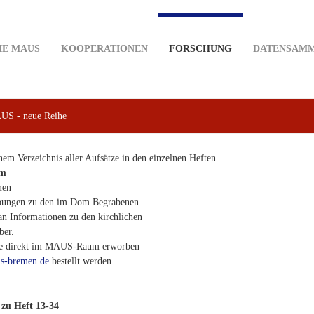
IE MAUS
KOOPERATIONEN
FORSCHUNG
DATENSAM
AUS - neue Reihe
inem Verzeichnis aller Aufsätze in den einzelnen Heften
om
men
ibungen zu den im Dom Begrabenen.
an Informationen zu den kirchlichen
ber.
nde direkt im MAUS-Raum erworben
s-bremen.de
bestellt werden.
zu Heft 13-34