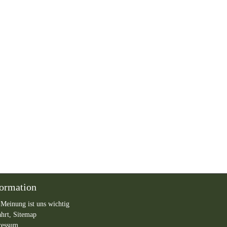
formation
 Meinung ist uns wichtig
ahrt,
Sitemap
ressum