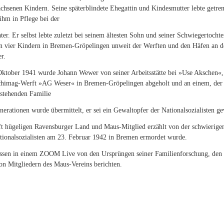
chsenen Kindern. Seine späterblindete Ehegattin und Kindesmutter lebte getre
ihm in Pflege bei der
ter. Er selbst lebte zuletzt bei seinem ältesten Sohn und seiner Schwiegertochte
n vier Kindern in Bremen-Gröpelingen unweit der Werften und den Häfen an d
r.
ktober 1941 wurde Johann Wewer von seiner Arbeitsstätte bei »Use Akschen«,
himag-Werft »AG Weser« in Bremen-Gröpelingen abgeholt und an einem, der
stehenden Familie
rationen wurde übermittelt, er sei ein Gewaltopfer der Nationalsozialisten g
ft hügeligen Ravensburger Land und Maus-Mitglied erzählt von der schwierige
tionalsozialisten am 23. Februar 1942 in Bremen ermordet wurde.
ssen in einem ZOOM Live von den Ursprüngen seiner Familienforschung, den
on Mitgliedern des Maus-Vereins berichten.