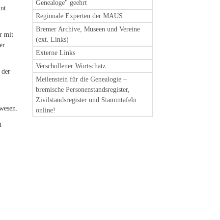
Genealoge" geehrt
nnt
Regionale Experten der MAUS
Bremer Archive, Museen und Vereine
r mit
(ext. Links)
er
Externe Links
Verschollener Wortschatz
 der
Meilenstein für die Genealogie –
bremische Personenstandsregister,
Zivilstandsregister und Stammtafeln
ewesen.
online!
n