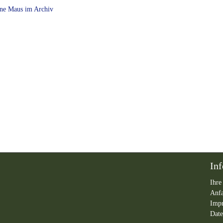
ne Maus im Archiv
In
Ihre
Anf
Imp
Date