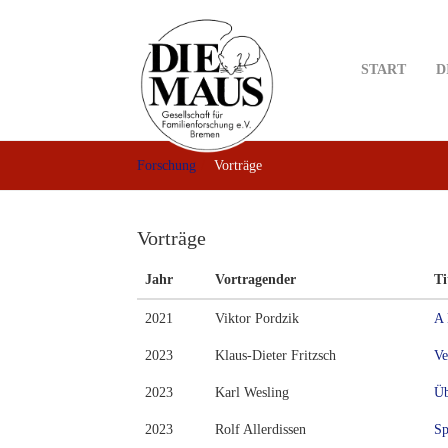
Skip
to
main
START
D
content
Forschung
Vorträge
Vorträge
Jahr
Vortragender
Ti
2021
Viktor Pordzik
A 
2023
Klaus-Dieter Fritzsch
Ve
2023
Karl Wesling
Üb
2023
Rolf Allerdissen
Sp