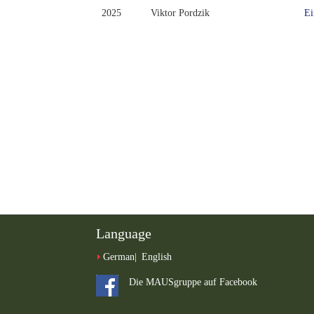
2025
Viktor Pordzik
Ei
Language
German
English
Die MAUSgruppe auf Facebook