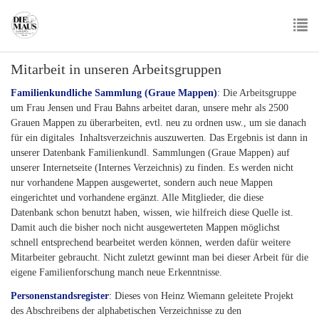
Skip
to
main
To
content
Mitarbeit in unseren Arbeitsgruppen
nav
Familienkundliche Sammlung (Graue Mappen)
: Die Arbeitsgruppe
um Frau Jensen und Frau Bahns arbeitet daran, unsere mehr als 2500
Grauen Mappen zu überarbeiten, evtl. neu zu ordnen usw., um sie danach
für ein digitales Inhaltsverzeichnis auszuwerten. Das Ergebnis ist dann in
unserer Datenbank Familienkundl. Sammlungen (Graue Mappen) auf
unserer Internetseite (Internes Verzeichnis) zu finden. Es werden nicht
nur vorhandene Mappen ausgewertet, sondern auch neue Mappen
eingerichtet und vorhandene ergänzt. Alle Mitglieder, die diese
Datenbank schon benutzt haben, wissen, wie hilfreich diese Quelle ist.
Damit auch die bisher noch nicht ausgewerteten Mappen möglichst
schnell entsprechend bearbeitet werden können, werden dafür weitere
Mitarbeiter gebraucht. Nicht zuletzt gewinnt man bei dieser Arbeit für die
eigene Familienforschung manch neue Erkenntnisse.
Personenstandsregister
: Dieses von Heinz Wiemann geleitete Projekt
des Abschreibens der alphabetischen Verzeichnisse zu den