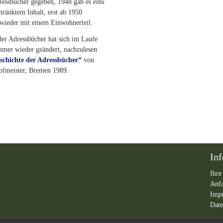
ressbücher gegeben, 1948 gab es eins
hränktem Inhalt, erst ab 1950
 wieder mit einem Einwohnerteil.
der Adressbücher hat sich im Laufe
mmer wieder geändert, nachzulesen
schichte der Adressbücher“
von
ofmeister, Bremen 1989.
In
Ihre
Anf
Imp
Date