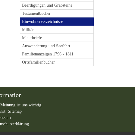
Beerdigungen und Grabsteine
Testamentbücher
Einwohnerverzeichnisse
Militär
Meierbriefe
Auswanderung und Seefahrt
Familienanzeigen 1796 - 1811
Ortsfamilienbücher
formation
 Meinung ist uns wichtig
ahrt,
Sitemap
ressum
nschutzerklärung