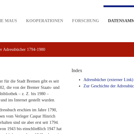
IE MAUS
KOOPERATIONEN
FORSCHUNG
DATENSAM
r Adressbücher 1794-1980
Index
Adressbücher (externer Link)
r für die Stadt Bremen gibt es seit
Zur Geschichte der Adressbüc
02, die von der Bremer Staats- und
sbibliothek – z. Z. bis 1980 –
t und ins Internet gestellt wurden.
dressbuch erschien im Jahre 1790,
ben vom Verleger Caspar Hinrich
rhalten sind sie aber erst seit 1794.
 von 1943 bis einschließlich 1947 hat