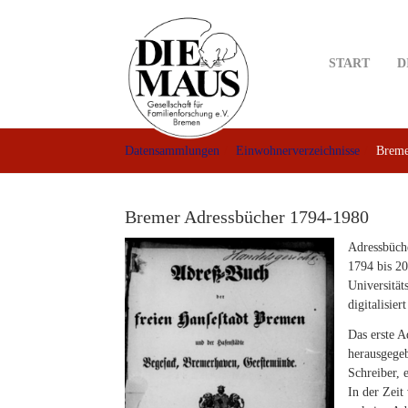
Skip
to
main
START
D
content
Datensammlungen
Einwohnerverzeichnisse
Breme
Bremer Adressbücher 1794-1980
Adressbüche
1794 bis 20
Universität
digitalisier
Das erste A
herausgege
Schreiber, e
In der Zeit