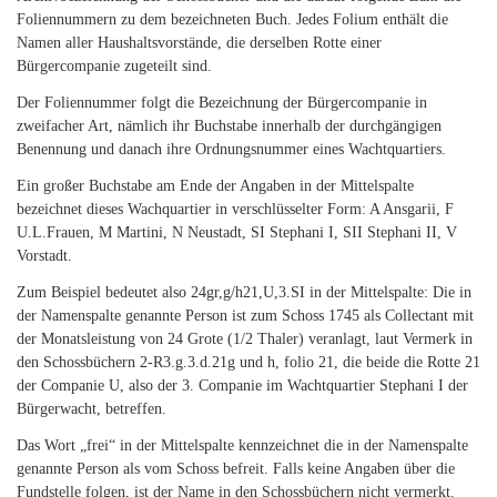
Foliennummern zu dem bezeichneten Buch. Jedes Folium enthält die
Namen aller Haushaltsvorstände, die derselben Rotte einer
Bürgercompanie zugeteilt sind.
Der Foliennummer folgt die Bezeichnung der Bürgercompanie in
zweifacher Art, nämlich ihr Buchstabe innerhalb der durchgängigen
Benennung und danach ihre Ordnungsnummer eines Wachtquartiers.
Ein großer Buchstabe am Ende der Angaben in der Mittelspalte
bezeichnet dieses Wachquartier in verschlüsselter Form: A Ansgarii, F
U.L.Frauen, M Martini, N Neustadt, SI Stephani I, SII Stephani II, V
Vorstadt.
Zum Beispiel bedeutet also 24gr,g/h21,U,3.SI in der Mittelspalte: Die in
der Namenspalte genannte Person ist zum Schoss 1745 als Collectant mit
der Monatsleistung von 24 Grote (1/2 Thaler) veranlagt, laut Vermerk in
den Schossbüchern 2-R3.g.3.d.21g und h, folio 21, die beide die Rotte 21
der Companie U, also der 3. Companie im Wachtquartier Stephani I der
Bürgerwacht, betreffen.
Das Wort „frei“ in der Mittelspalte kennzeichnet die in der Namenspalte
genannte Person als vom Schoss befreit. Falls keine Angaben über die
Fundstelle folgen, ist der Name in den Schossbüchern nicht vermerkt.