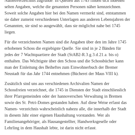
Namenverzeichnis zugrunde. In Quellen aus 1745 finden sich indessen
selten Angaben, welche die genannten Personen näher kennzeichnen.
Soweit solche Angaben hier bei den Namen vermerkt sind, entstammen
sie daher zumeist verschiedenen Unterlagen aus anderen Lebensjahren der
Genannten, sie sind so ausgewählt, dass sie möglichst nahe bei 1745
liegen.
Für die verzeichneten Namen sind die Angaben über den im Jahre 1745
erhobenen Schoss die ergiebigste Quelle. Sie sind in je 2 Bänden für
jedes der 7 Wachtquartiere der Stadt (StAB2-R.3.g.3.d.21.a. bis o)
enthalten. Das Wichtigste über den Schoss und die Schossbücher kann
man der Einleitung des Beiheftes zum Einwohnerbuch der Bremer
Neustadt für das Jahr 1744 entnehmen (Bücherei der Maus VIII k).
Zusätzlich sind uns aus verschiedenen Archivalien Namen der
Schossfreien verzeichnet, die 1745 in Diensten der Stadt einschliesslich
ihrer Pfarrgemeinden oder der hannoverschen Verwaltung in Bremen
sowie des St. Petri-Domes gestanden haben. Auf diese Weise erfasst das
Namen- verzeichnis wahrscheinlich nahezu alle, die innerhalb der Stadt
in diesem Jahr einer eigenen Haushaltung vorstanden. Wer als
Familienangehöriger, als Hausangestellter, Handwerksgeselle oder
Lehrling in dem Haushalt lebte, ist darin nicht erfasst.