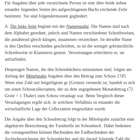
Für Angaben über jede verzeichnete Person ist eine über beide neben
einander liegenden Seiten des aufgeschlagenen Buchs reichende Zeile
bestimmt. Sie sind folgendermassen gegliedert:
A.
Die linke Seite
beginnt mit der
Namenspalte
. Die Namen sind nach
dem Alphabet geordnet, jedoch sind Namen verschiedener Schreibweisen,
die annähernd gleich klingen, zusammen verzeichnet. Ist derselbe Name
in den Quellen verschieden geschrieben, so ist die weniger gebräuchliche
Schreibweise in Klammern gesetzt. Verweisungen erleichtern es, sie
aufzufinden.
Denjenigen Namen, die den Schossbüchern entnommen sind, folgen am
Anfang der
Mittelspalte
Angaben über den Beitrag zum Schoss 1745.
Wenn eine Zahl mit beigefügtem gr (Groten) vermerkt ist, handelt es sich
um einen Schosscollectanten, der zu dem angegebenen Monatsbetrag (72
Grote = 1 Thaler) zum Schoss veranlagt war. Beim Vergleich dieser
Veranlagungen ergibt sich, in welchem Verhältnis zu einander die
wirtschaftliche Lage der Collectanten eingeschätzt wurde.
Der Angabe über den Schossbetrag folgt in der Mittelspalte zunächst eine
abgekürzte Bezeichnung der Fundstelle im Schossbuch. Dabei bedeuten
die vorangestellten kleinen Buchstaben die Endbuchstaben der
Archivbezeichnung der Schossbücher und die darauf folgende Zahl die