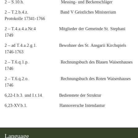
2 – S.10.h. Messing- und Beckenschläger
2 – T.2.b.4.z. Band V Geistliches Ministerium
Protokolle 17341-1766
2 – T.4.a.4.a.Nr.4 Mitglieder der Gemeinde St. Stephani
1749
2 – ad T.4.a.2.g.1. Bewohner des St. Ansgarii Kirchspiels
1746-1763
2 – T.6.q.1.p. Rechnungsbuch des Blauen Waisenhauses
1746
2 – T.6.q.2.o. Rechnungsbuch des Roten Waisenhauses
1746
6,22-I.b.3. und I.t.14. Bedienstete der Struktur
6,23-XV.b.1. Hannoversche Intendantur
Language