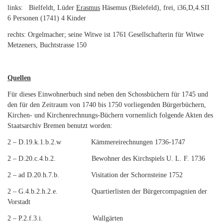
links: Bielfeldt, Lüder
Erasmus
Häsemus (Bielefeld), frei, i36,D,4.SII
6 Personen (1741) 4 Kinder
rechts: Orgelmacher; seine Witwe ist 1761 Gesellschafterin für Witwe
Metzeners, Buchtstrasse 150
Quellen
Für dieses Einwohnerbuch sind neben den Schossbüchern für 1745 und
den für den Zeitraum von 1740 bis 1750 vorliegenden Bürgerbüchern,
Kirchen- und Kirchenrechnungs-Büchern vornemlich folgende Akten des
Staatsarchiv Bremen benutzt worden:
2 – D.19.k.1.b.2.w Kämmereirechnungen 1736-1747
2 – D.20.c.4.b.2. Bewohner des Kirchspiels U. L. F. 1736
2 – ad D.20.h.7.b. Visitation der Schornsteine 1752
2 – G.4.b.2.h.2.e. Quartierlisten der Bürgercompagnien der
Vorstadt
2 – P.2.f.3.i. Wallgärten