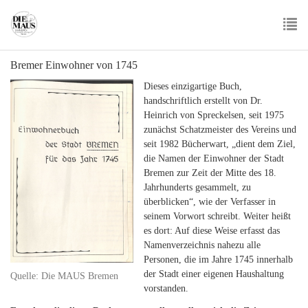
Skip
to
main
To
content
Bremer Einwohner von 1745
nav
Dieses einzigartige Buch,
handschriftlich erstellt von Dr.
Heinrich von Spreckelsen, seit 1975
zunächst Schatzmeister des Vereins und
seit 1982 Bücherwart, „dient dem Ziel,
die Namen der Einwohner der Stadt
Bremen zur Zeit der Mitte des 18.
Jahrhunderts gesammelt, zu
überblicken“, wie der Verfasser in
seinem Vorwort schreibt. Weiter heißt
es dort: Auf diese Weise erfasst das
Namenverzeichnis nahezu alle
Personen, die im Jahre 1745 innerhalb
der Stadt einer eigenen Haushaltung
Quelle: Die MAUS Bremen
vorstanden.