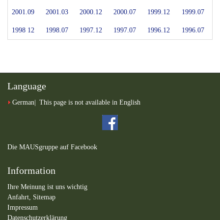
2001.09
2001.03
2000.12
2000.07
1999.12
1999.07
1998 12
1998.07
1997.12
1997.07
1996.12
1996.07
Language
German
This page is not available in English
Die MAUSgruppe auf Facebook
Information
Ihre Meinung ist uns wichtig
Anfahrt,
Sitemap
Impressum
Datenschutzerklärung