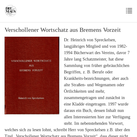
Skip
to
main
To
content
Verschollener Wortschatz aus Bremens Vorzeit
nav
Dr. Heinrich von Spreckelsen,
langjähriges Mitglied und von 1982-
1994 Bücherwart des Vereins, davor 7
Jahre lang Schatzmeister, hat diese
Sammlung von früher gebräuchlichen
Begriffen, z. B. Berufe oder
Krankheits-bezeichnungen, aber auch
alte Straßen- und Wegenamen oder
Örtlichkeiten und mehr,
zusammengetragen und zunächst in
eine Kladde eingetragen. 1997 wurde
daraus ein Buch, dessen Inhalt nun
allen Interessierten hier zur Verfügung
steht. Im nebenstehenden Vorwort,
welches sich zu lesen lohnt, schreibt Herr von Spreckelsen z.B. über den
Titel „Verschollener Wortschatz aus Bremens Vorzeit“, dass dieser nicht