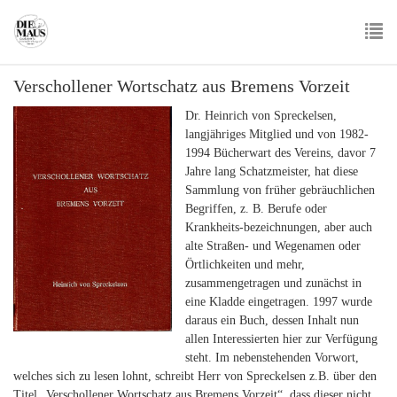
Skip
to
main
To
content
Verschollener Wortschatz aus Bremens Vorzeit
nav
Dr. Heinrich von Spreckelsen,
langjähriges Mitglied und von 1982-
1994 Bücherwart des Vereins, davor 7
Jahre lang Schatzmeister, hat diese
Sammlung von früher gebräuchlichen
Begriffen, z. B. Berufe oder
Krankheits-bezeichnungen, aber auch
alte Straßen- und Wegenamen oder
Örtlichkeiten und mehr,
zusammengetragen und zunächst in
eine Kladde eingetragen. 1997 wurde
daraus ein Buch, dessen Inhalt nun
allen Interessierten hier zur Verfügung
steht. Im nebenstehenden Vorwort,
welches sich zu lesen lohnt, schreibt Herr von Spreckelsen z.B. über den
Titel „Verschollener Wortschatz aus Bremens Vorzeit“, dass dieser nicht