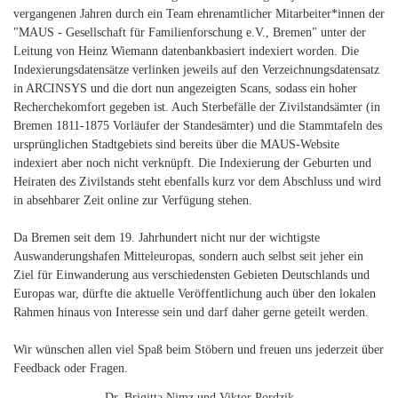
vergangenen Jahren durch ein Team ehrenamtlicher Mitarbeiter*innen der
"MAUS - Gesellschaft für Familienforschung e.V., Bremen" unter der
Leitung von Heinz Wiemann datenbankbasiert indexiert worden. Die
Indexierungsdatensätze verlinken jeweils auf den Verzeichnungsdatensatz
in ARCINSYS und die dort nun angezeigten Scans, sodass ein hoher
Recherchekomfort gegeben ist. Auch Sterbefälle der Zivilstandsämter (in
Bremen 1811-1875 Vorläufer der Standesämter) und die Stammtafeln des
ursprünglichen Stadtgebiets sind bereits über die MAUS-Website
indexiert aber noch nicht verknüpft. Die Indexierung der Geburten und
Heiraten des Zivilstands steht ebenfalls kurz vor dem Abschluss und wird
in absehbarer Zeit online zur Verfügung stehen.
Da Bremen seit dem 19. Jahrhundert nicht nur der wichtigste
Auswanderungshafen Mitteleuropas, sondern auch selbst seit jeher ein
Ziel für Einwanderung aus verschiedensten Gebieten Deutschlands und
Europas war, dürfte die aktuelle Veröffentlichung auch über den lokalen
Rahmen hinaus von Interesse sein und darf daher gerne geteilt werden.
Wir wünschen allen viel Spaß beim Stöbern und freuen uns jederzeit über
Feedback oder Fragen.
Dr. Brigitta Nimz und Viktor Pordzik