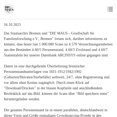
Skip
to
main
To
content
16.10.2023
nav
Das Staatsarchiv Bremen und "DIE MAUS - Gesellschaft für
Familienforschung e.V., Bremen" freuen sich, darüber informieren zu
können, dass heute fast 1.000.000 Scans zu 4.570 Verzeichnungseinheiten
aus den Beständen 4.60/5 Personenstand, 4.60/3 Zivilstand und 4.60/7
Stammtafeln bei unserer Datenbank ARCINSYS online gegangen sind.
Damit ist eine durchgehende Überlieferung bremischer
Personenstandsunterlagen von 1811-1912/1942/1992
(Geburten/Heiraten/Sterbefälle) weltweit, 24/7, ohne Registrierung und
vor allem ohne Kosten zugänglich. Durch einen Klick auf
"Download/Drucken" in der blauen Kopfzeile und anschließendem
Rechtsklick auf das Bild, können die Scans über "Bild speichern unter"
heruntergeladen werden.
Der gesamte Personenstand ist in einem parallelen, deutschlandweit in
dieser Form und Größe einmaligen Crowdsourcing-Projekt in den