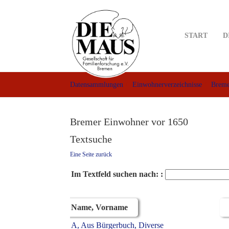
Skip
to
main
START
D
content
Datensammlungen
Einwohnerverzeichnisse
Breme
Bremer Einwohner vor 1650
Textsuche