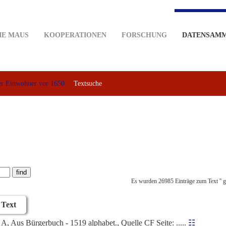
IE MAUS
KOOPERATIONEN
FORSCHUNG
DATENSAM
r Einwohner vor 1650
Textsuche