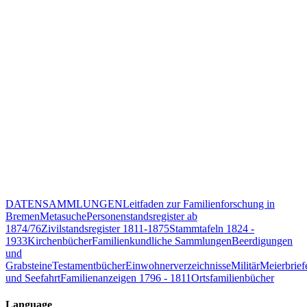
DATENSAMMLUNGEN
Leitfaden zur Familienforschung in
Bremen
Metasuche
Personenstandsregister ab
1874/76
Zivilstandsregister 1811-1875
Stammtafeln 1824 -
1933
Kirchenbücher
Familienkundliche Sammlungen
Beerdigungen
und
Grabsteine
Testamentbücher
Einwohnerverzeichnisse
Militär
Meierbrief
und Seefahrt
Familienanzeigen 1796 - 1811
Ortsfamilienbücher
Language