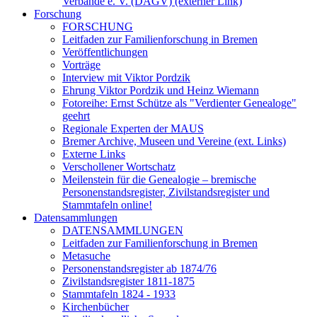
Verbände e. V. (DAGV) (externer Link)
Forschung
FORSCHUNG
Leitfaden zur Familienforschung in Bremen
Veröffentlichungen
Vorträge
Interview mit Viktor Pordzik
Ehrung Viktor Pordzik und Heinz Wiemann
Fotoreihe: Ernst Schütze als "Verdienter Genealoge"
geehrt
Regionale Experten der MAUS
Bremer Archive, Museen und Vereine (ext. Links)
Externe Links
Verschollener Wortschatz
Meilenstein für die Genealogie – bremische
Personenstandsregister, Zivilstandsregister und
Stammtafeln online!
Datensammlungen
DATENSAMMLUNGEN
Leitfaden zur Familienforschung in Bremen
Metasuche
Personenstandsregister ab 1874/76
Zivilstandsregister 1811-1875
Stammtafeln 1824 - 1933
Kirchenbücher