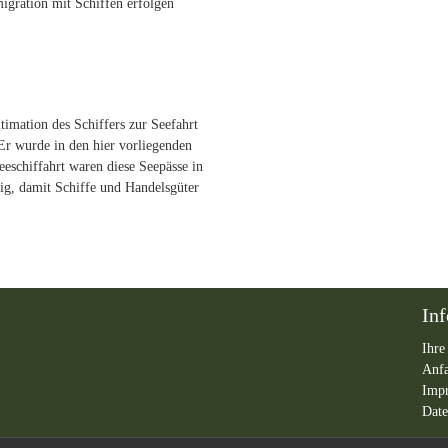
igration mit Schiffen erfolgen
timation des Schiffers zur Seefahrt
Er wurde in den hier vorliegenden
Seeschiffahrt waren diese Seepässe in
ig, damit Schiffe und Handelsgüter
In
Ihre
Anf
Imp
Date