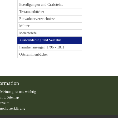
Beerdigungen und Grabsteine
Testamentbücher
Einwohnerverzeichnisse
Militär
Meierbriefe
Auswanderung und Seefahrt
Familienanzeigen 1796 - 1811
Ortsfamilienbücher
formation
 Meinung ist uns wichtig
ahrt,
Sitemap
ressum
nschutzerklärung