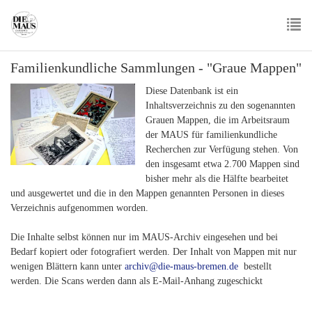
Skip
to
main
To
content
Familienkundliche Sammlungen - "Graue Mappen"
nav
Diese Datenbank ist ein
Inhaltsverzeichnis zu den sogenannten
Grauen Mappen, die im Arbeitsraum
der MAUS für familienkundliche
Recherchen zur Verfügung stehen. Von
den insgesamt etwa 2.700 Mappen sind
bisher mehr als die Hälfte bearbeitet
und ausgewertet und die in den Mappen genannten Personen in dieses
Verzeichnis aufgenommen worden.
Die Inhalte selbst können nur im MAUS-Archiv eingesehen und bei
Bedarf kopiert oder fotografiert werden. Der Inhalt von Mappen mit nur
wenigen Blättern kann unter
archiv@die-maus-bremen.de
bestellt
werden. Die Scans werden dann als E-Mail-Anhang zugeschickt