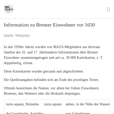
Skip
to
main
To
content
Information zu Bremer Einwohner vor 1650
na
Quelle: Wikipedia
In den 1950er Jahren wurden von MAUS-Mitgliedern aus diversen
Quellen des 16. und 17. Jahrhunderts Informationen über Bremer
Einwohner zusammengetragen und auf ca. 30 000 Karteikarten, z. T.
doppelseitig, erfasst.
Diese Karteikarten wurden gescannt und abgeschrieben.
Die Quellenangaben befinden sich am Ende des jeweiligen Textes.
Oftmals bezeichnen die Namen, vor allem bei frühen Einwohnern
Bremens, den Wohnort oder die Herkunft desjenigen:
iuxta aquam, Rolandus iuxta aquam
neben, in der Nähe des Wassers
de Gropelinghe, Arnoldus
von Gröpelingen