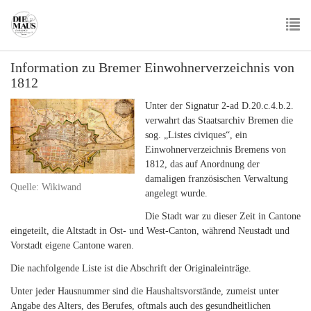
Skip
to
main
To
content
Information zu Bremer Einwohnerverzeichnis von
nav
1812
Unter der Signatur 2-ad D.20.c.4.b.2.
verwahrt das Staatsarchiv Bremen die
sog. „Listes civiques“, ein
Einwohnerverzeichnis Bremens von
1812, das auf Anordnung der
damaligen französischen Verwaltung
Quelle: Wikiwand
angelegt wurde.
Die Stadt war zu dieser Zeit in Cantone
eingeteilt, die Altstadt in Ost- und West-Canton, während Neustadt und
Vorstadt eigene Cantone waren.
Die nachfolgende Liste ist die Abschrift der Originaleinträge.
Unter jeder Hausnummer sind die Haushaltsvorstände, zumeist unter
Angabe des Alters, des Berufes, oftmals auch des gesundheitlichen