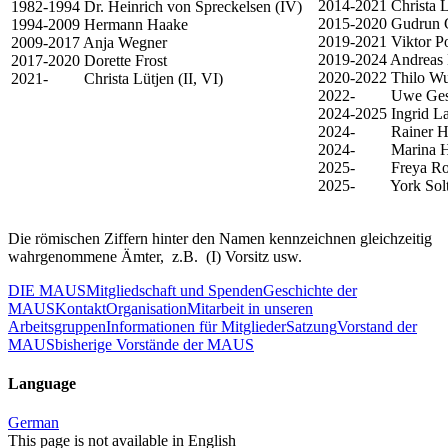
2014-2021 Christa Lü
1982-1994 Dr. Heinrich von Spreckelsen (IV)
2015-2020 Gudrun 
1994-2009 Hermann Haake
2019-2021 Viktor Po
2009-2017 Anja Wegner
2019-2024 Andreas
2017-2020 Dorette Frost
2020-2022 Thilo Wu
2021- Christa Lütjen (II, VI)
2022- Uwe Gest
2024-2025 Ingrid La
2024- Rainer H
2024- Marina Ho
2025- Freya Ro
2025- York Solt
Die römischen Ziffern hinter den Namen kennzeichnen gleichzeitig
wahrgenommene Ämter, z.B. (I) Vorsitz usw.
DIE MAUS
Mitgliedschaft und Spenden
Geschichte der
MAUS
Kontakt
Organisation
Mitarbeit in unseren
Arbeitsgruppen
Informationen für Mitglieder
Satzung
Vorstand der
MAUS
bisherige Vorstände der MAUS
Language
German
This page is not available in English