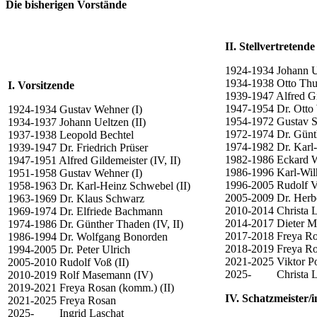
Die bisherigen Vorstände
II. Stellvertretend
1924-1934 Johann Ue
1934-1938 Otto Thu
I. Vorsitzende
1939-1947 Alfred Gil
1947-1954 Dr. Otto 
1924-1934 Gustav Wehner (I)
1954-1972 Gustav S
1934-1937 Johann Ueltzen (II)
1972-1974 Dr. Günth
1937-1938 Leopold Bechtel
1974-1982 Dr. Karl-
1939-1947 Dr. Friedrich Prüser
1982-1986 Eckard W
1947-1951 Alfred Gildemeister (IV, II)
1986-1996 Karl-Wil
1951-1958 Gustav Wehner (I)
1996-2005 Rudolf V
1958-1963 Dr. Karl-Heinz Schwebel (II)
2005-2009 Dr. Herbe
1963-1969 Dr. Klaus Schwarz
2010-2014 Christa L
1969-1974 Dr. Elfriede Bachmann
2014-2017 Dieter 
1974-1986 Dr. Günther Thaden (IV, II)
2017-2018 Freya Ro
1986-1994 Dr. Wolfgang Bonorden
2018-2019 Freya Ro
1994-2005 Dr. Peter Ulrich
2021-2025 Viktor Po
2005-2010 Rudolf Voß (II)
2025- Christa L
2010-2019 Rolf Masemann (IV)
2019-2021 Freya Rosan (komm.) (II)
IV. Schatzmeister/
2021-2025 Freya Rosan
2025- Ingrid Laschat