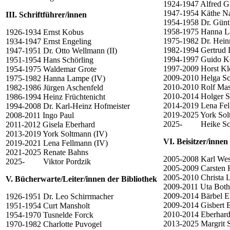
1924-1947 Alfred Gil
1947-1954 Käthe N
III. Schriftführer/innen
1954-1958 Dr. Günth
1958-1975 Hanna La
1926-1934 Ernst Kobus
1975-1982 Dr. Heinr
1934-1947 Ernst Engeling
1982-1994 Gertrud 
1947-1951 Dr. Otto Wellmann (II)
1994-1997 Guido K
1951-1954 Hans Schörling
1997-2009 Horst Kl
1954-1975 Waldemar Grote
2009-2010 Helga Sc
1975-1982 Hanna Lampe (IV)
2010-2010 Rolf Mas
1982-1986 Jürgen Aschenfeld
2010-2014 Holger S
1986-1994 Heinz Früchtenicht
2014-2019 Lena Fell
1994-2008 Dr. Karl-Heinz Hofmeister
2019-2025 York Solt
2008-2011 Ingo Paul
2025- Heike Sch
2011-2012 Gisela Eberhard
2013-2019 York Soltmann (IV)
VI. Beisitzer/innen
2019-2021 Lena Fellmann (IV)
2021-2025 Renate Bahns
2005-2008 Karl Wes
2025- Viktor Pordzik
2005-2009 Carsten 
2005-2010 Christa Lü
V. Bücherwarte/Leiter/innen der Bibliothek
2009-2011 Uta Both
2009-2014 Bärbel E
1926-1951 Dr. Leo Schirrmacher
2009-2014 Gisbert 
1951-1954 Curt Mansholt
2010-2014 Eberhard
1954-1970 Tusnelde Forck
2013-2025 Margrit 
1970-1982 Charlotte Puvogel