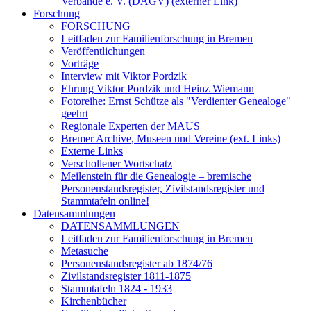
Verbände e. V. (DAGV) (externer Link)
Forschung
FORSCHUNG
Leitfaden zur Familienforschung in Bremen
Veröffentlichungen
Vorträge
Interview mit Viktor Pordzik
Ehrung Viktor Pordzik und Heinz Wiemann
Fotoreihe: Ernst Schütze als "Verdienter Genealoge"
geehrt
Regionale Experten der MAUS
Bremer Archive, Museen und Vereine (ext. Links)
Externe Links
Verschollener Wortschatz
Meilenstein für die Genealogie – bremische
Personenstandsregister, Zivilstandsregister und
Stammtafeln online!
Datensammlungen
DATENSAMMLUNGEN
Leitfaden zur Familienforschung in Bremen
Metasuche
Personenstandsregister ab 1874/76
Zivilstandsregister 1811-1875
Stammtafeln 1824 - 1933
Kirchenbücher