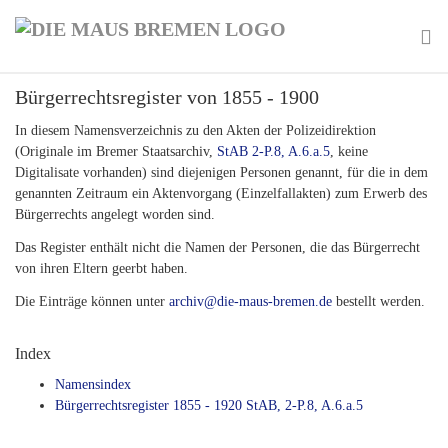
Skip
to
main
To
content
Bürgerrechtsregister von 1855 - 1900
na
In diesem Namensverzeichnis zu den Akten der Polizeidirektion
(Originale im Bremer Staatsarchiv,
StAB 2-P.8, A.6.a.5
, keine
Digitalisate vorhanden) sind diejenigen Personen genannt, für die in dem
genannten Zeitraum ein Aktenvorgang (Einzelfallakten) zum Erwerb des
Bürgerrechts angelegt worden sind.
Das Register enthält nicht die Namen der Personen, die das Bürgerrecht
von ihren Eltern geerbt haben.
Die Einträge können unter
archiv@die-maus-bremen.de
bestellt werden.
Index
Namensindex
Bürgerrechtsregister 1855 - 1920 StAB, 2-P.8, A.6.a.5