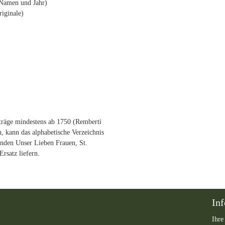
 Namen und Jahr)
iginale)
träge mindestens ab 1750 (Remberti
n, kann das alphabetische Verzeichnis
inden Unser Lieben Frauen, St.
Ersatz liefern.
In
Ihre