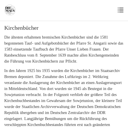
Skip
to
main
To
content
Kirchenbücher
nav
Die ältesten erhaltenen bremischen Kirchenbücher sind die 1581
begonnenen Tauf- und Aufgebotsbücher der Pfarre St. Ansgarii sowie das
1583 einsetzende Taufbuch der Pfarre Unser Lieben Frauen. Der
Ratsbeschluss vom 8. September 1639 machte allen Kirchengemeinden
die Führung von Kirchenbüchern zur Pflicht.
In den Jahren 1925 bis 1935 wurden die Kirchenbücher im Staatsarchiv
Bremen deponiert. Die Zunahme des Luftkriegs im 2. Weltkrieg
veranlasste die Auslagerung der Kirchenbücher an einen Auslagerungsort
in Mitteldeutschland. Von dort wurden sie 1945 als Beutegut in die
Sowjetunion verbracht. In der Folgezeit verblieb der größere Teil des
Kirchenbuchbestandes im Gewahrsam der Sowjetunion, der kleinere Teil
wurde der Staatlichen Archivverwaltung der Deutschen Demokratischen
Republik übergeben und im Deutschen Zentralarchiv der DDR
eingelagert. Langjährige Bemühungen um die Rückführung des
verschleppten Kirchenbuchbestandes führten erst nach geänderten