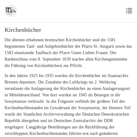
Skip
to
main
To
content
Kirchenbücher
nav
Die ältesten erhaltenen bremischen Kirchenbücher sind die 1581
begonnenen Tauf- und Aufgebotsbücher der Pfarre St. Ansgarii sowie das
1583 einsetzende Taufbuch der Pfarre Unser Lieben Frauen. Der
Ratsbeschluss vom 8. September 1639 machte allen Kirchengemeinden
die Führung von Kirchenbüchern zur Pflicht.
In den Jahren 1925 bis 1935 wurden die Kirchenbücher im Staatsarchiv
Bremen deponiert. Die Zunahme des Luftkriegs im 2. Weltkrieg
veranlasste die Auslagerung der Kirchenbücher an einen Auslagerungsort
in Mitteldeutschland. Von dort wurden sie 1945 als Beutegut in die
Sowjetunion verbracht. In der Folgezeit verblieb der größere Teil des
Kirchenbuchbestandes im Gewahrsam der Sowjetunion, der kleinere Teil
wurde der Staatlichen Archivverwaltung der Deutschen Demokratischen
Republik übergeben und im Deutschen Zentralarchiv der DDR
eingelagert. Langjährige Bemühungen um die Rückführung des
verschleppten Kirchenbuchbestandes führten erst nach geänderten