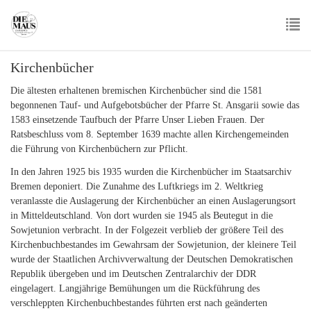
Skip
to
main
To
content
Kirchenbücher
nav
Die ältesten erhaltenen bremischen Kirchenbücher sind die 1581
begonnenen Tauf- und Aufgebotsbücher der Pfarre St. Ansgarii sowie das
1583 einsetzende Taufbuch der Pfarre Unser Lieben Frauen. Der
Ratsbeschluss vom 8. September 1639 machte allen Kirchengemeinden
die Führung von Kirchenbüchern zur Pflicht.
In den Jahren 1925 bis 1935 wurden die Kirchenbücher im Staatsarchiv
Bremen deponiert. Die Zunahme des Luftkriegs im 2. Weltkrieg
veranlasste die Auslagerung der Kirchenbücher an einen Auslagerungsort
in Mitteldeutschland. Von dort wurden sie 1945 als Beutegut in die
Sowjetunion verbracht. In der Folgezeit verblieb der größere Teil des
Kirchenbuchbestandes im Gewahrsam der Sowjetunion, der kleinere Teil
wurde der Staatlichen Archivverwaltung der Deutschen Demokratischen
Republik übergeben und im Deutschen Zentralarchiv der DDR
eingelagert. Langjährige Bemühungen um die Rückführung des
verschleppten Kirchenbuchbestandes führten erst nach geänderten