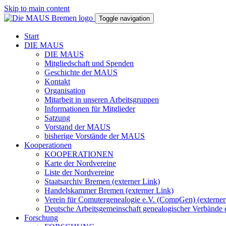
Skip to main content
Toggle navigation
Start
DIE MAUS
DIE MAUS
Mitgliedschaft und Spenden
Geschichte der MAUS
Kontakt
Organisation
Mitarbeit in unseren Arbeitsgruppen
Informationen für Mitglieder
Satzung
Vorstand der MAUS
bisherige Vorstände der MAUS
Kooperationen
KOOPERATIONEN
Karte der Nordvereine
Liste der Nordvereine
Staatsarchiv Bremen (externer Link)
Handelskammer Bremen (externer Link)
Verein für Comutergenealogie e.V. (CompGen) (externer
Deutsche Arbeitsgemeinschaft genealogischer Verbände 
Forschung