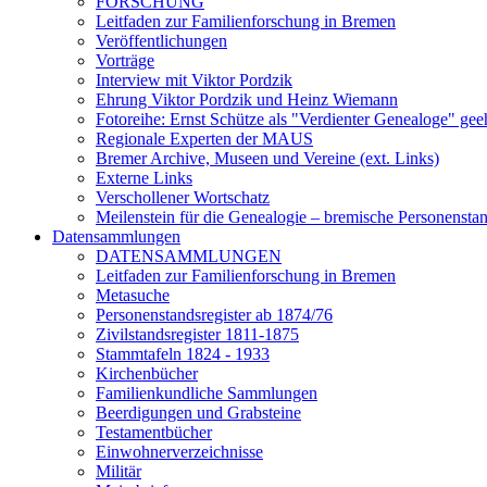
FORSCHUNG
Leitfaden zur Familienforschung in Bremen
Veröffentlichungen
Vorträge
Interview mit Viktor Pordzik
Ehrung Viktor Pordzik und Heinz Wiemann
Fotoreihe: Ernst Schütze als "Verdienter Genealoge" gee
Regionale Experten der MAUS
Bremer Archive, Museen und Vereine (ext. Links)
Externe Links
Verschollener Wortschatz
Meilenstein für die Genealogie – bremische Personenstand
Datensammlungen
DATENSAMMLUNGEN
Leitfaden zur Familienforschung in Bremen
Metasuche
Personenstandsregister ab 1874/76
Zivilstandsregister 1811-1875
Stammtafeln 1824 - 1933
Kirchenbücher
Familienkundliche Sammlungen
Beerdigungen und Grabsteine
Testamentbücher
Einwohnerverzeichnisse
Militär