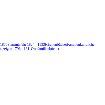
-1875
Stammtafeln 1824 - 1933
Kirchenbücher
Familienkundliche
anzeigen 1796 - 1811
Ortsfamilienbücher