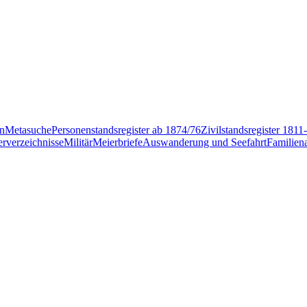
en
Metasuche
Personenstandsregister ab 1874/76
Zivilstandsregister 1811
rverzeichnisse
Militär
Meierbriefe
Auswanderung und Seefahrt
Familien