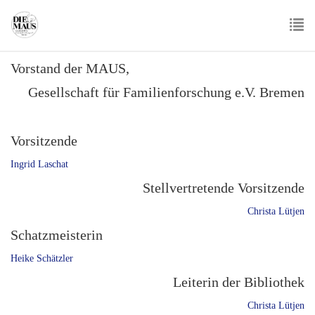
Skip
to
main
To
content
Vorstand der MAUS,
nav
Gesellschaft für Familienforschung e.V. Bremen
Vorsitzende
Ingrid Laschat
Stellvertretende Vorsitzende
Christa Lütjen
Schatzmeisterin
Heike Schätzler
Leiterin der Bibliothek
Christa Lütjen